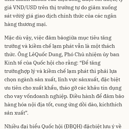
giá VND/USD trên thị trường tự do giảm xuống
sát vớitỷ giá giao dịch chính thức của các ngân
hàng thương mại.
Mặc dù vậy, việc đảm bảogiữa mục tiêu tăng
trưởng và kiềm chế lạm phát vẫn là một thách
thức. Ông LêQuốc Dung, Phó Chủ nhiệm ủy ban
Kinh tế của Quốc hội cho rằng: “Để tăng
trưởnghợp lý và kiềm chế lạm phát thì phải lựa
chọn ngành sản xuất, lĩnh vực sảnxuất, đặc biệt
ưu tiên cho xuất khẩu, tháo gỡ các khâu tín dụng
cho vay vốndoanh nghiệp. Điều hành để đảm bảo
hàng hóa nội địa tốt, cung ứng dồi dào, kíchthích
sản xuất”.
Nhiều đại biểu Quốc hội (ĐBQH) đặcbiệt lưu ý về