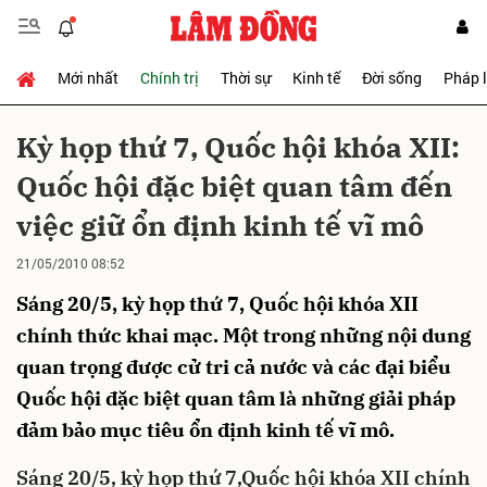
Mới nhất
Chính trị
Thời sự
Kinh tế
Đời sống
Pháp 
Gửi bình luận
Kỳ họp thứ 7, Quốc hội khóa XII:
Quốc hội đặc biệt quan tâm đến
việc giữ ổn định kinh tế vĩ mô
21/05/2010 08:52
Sáng 20/5, kỳ họp thứ 7, Quốc hội khóa XII
Hủy
Gửi
chính thức khai mạc. Một trong những nội dung
quan trọng được cử tri cả nước và các đại biểu
Quốc hội đặc biệt quan tâm là những giải pháp
đảm bảo mục tiêu ổn định kinh tế vĩ mô.
Sáng 20/5, kỳ họp thứ 7,Quốc hội khóa XII chính