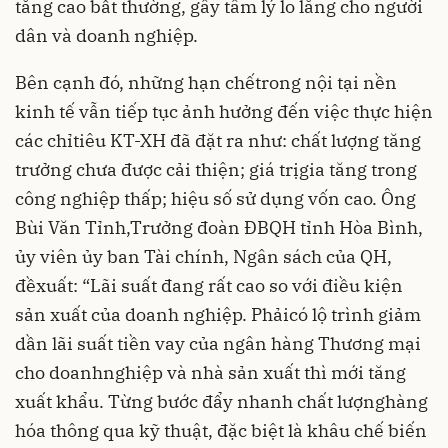
tăng cao bất thường, gây tâm lý lo lắng cho người
dân và doanh nghiệp.
Bên cạnh đó, những hạn chếtrong nội tại nền
kinh tế vẫn tiếp tục ảnh hưởng đến việc thực hiện
các chỉtiêu KT-XH đã đặt ra như: chất lượng tăng
trưởng chưa được cải thiện; giá trịgia tăng trong
công nghiệp thấp; hiệu số sử dụng vốn cao. Ông
Bùi Văn Tỉnh,Trưởng đoàn ĐBQH tỉnh Hòa Bình,
ủy viên ủy ban Tài chính, Ngân sách của QH,
đềxuất: “Lãi suất đang rất cao so với điều kiện
sản xuất của doanh nghiệp. Phảicó lộ trình giảm
dần lãi suất tiền vay của ngân hàng Thương mại
cho doanhnghiệp và nhà sản xuất thì mới tăng
xuất khẩu. Từng bước đẩy nhanh chất lượnghàng
hóa thông qua kỹ thuật, đặc biệt là khâu chế biến