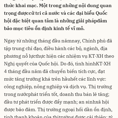
thức khai mạc. Một trong những nội dung quan
trọng đượccử tri cả nước và các đại biểu Quốc
hội đặc biệt quan tâm là những giải phápđảm
bảo mục tiêu ổn định kinh tế vĩ mô.
Ngay từ những tháng đầu nămnay, Chính phủ đã
tập trung chỉ đạo, điều hành các bộ, ngành, địa
phương nỗ lựcthực hiện các nhiệm vụ KT-XH theo
Nghị quyết của Quốc hội. Do đó, tình hìnhKT-XH
4 tháng đầu năm đã chuyển biến tích cực, đạt
mức tăng trưởng khá trên hầuhết các lĩnh vực:
công nghiệp, nông nghiệp và dịch vụ. Thị trường
trong nướcphát triển tốt, doanh thu bán lẻ tăng;
đầu tư phát triển được đẩy mạnh; an sinhxã hội
được bảo đảm. Thị trường ngoại hối dần ổn định,
tính thanh khoản của thịtrường được cải thiện; tỷ