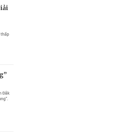
iải
 thấp
ng”
h Đắk
ùng”.