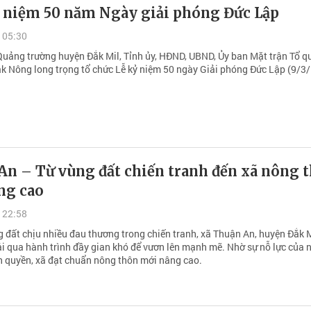
ỷ niệm 50 năm Ngày giải phóng Đức Lập
 05:30
 Quảng trường huyện Đắk Mil, Tỉnh ủy, HĐND, UBND, Ủy ban Mặt trận Tổ q
k Nông long trọng tổ chức Lễ kỷ niệm 50 ngày Giải phóng Đức Lập (9/3/
An – Từ vùng đất chiến tranh đến xã nông 
ng cao
 22:58
g đất chịu nhiều đau thương trong chiến tranh, xã Thuận An, huyện Đắk 
ải qua hành trình đầy gian khó để vươn lên mạnh mẽ. Nhờ sự nỗ lực của 
h quyền, xã đạt chuẩn nông thôn mới nâng cao.