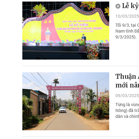
Lễ k
10/03/2025
Tối 9/3, tại
Nam tỉnh Đắ
9/3/2025).
Thuận 
mới nâ
09/03/2025
Từng là vùn
Nông) đã tr
dân và chín