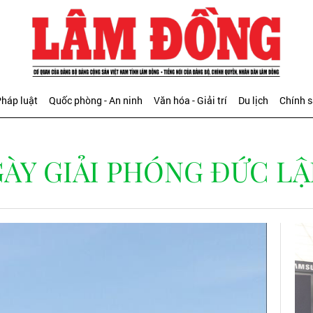
háp luật
Quốc phòng - An ninh
Văn hóa - Giải trí
Du lịch
Chính 
Y GIẢI PHÓNG ĐỨC LẬP (9