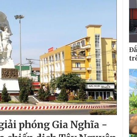
Đắ
tr
giải phóng Gia Nghĩa -