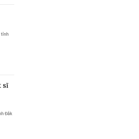
 tỉnh
.
 sĩ
nh Đắk