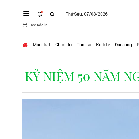
Thứ Sáu,
07/08/2026
Đọc báo in
Mới nhất
Chính trị
Thời sự
Kinh tế
Đời sống
P
KỶ NIỆM 50 NĂM NGÀ