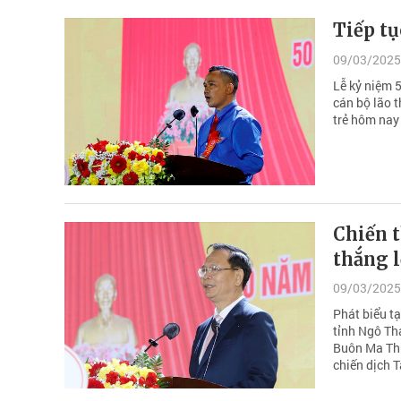
Tiếp tụ
09/03/2025
Lễ kỷ niệm 
cán bộ lão t
trẻ hôm nay
Chiến 
thắng 
09/03/2025
Phát biểu t
tỉnh Ngô Th
Buôn Ma Thu
chiến dịch 