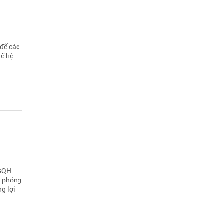
 để các
hế hệ
c
ĐBQH
i phóng
g lợi