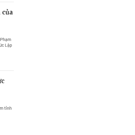
 của
í Phạm
Đức Lập
ức
am tỉnh