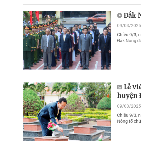
Đắk 
09/03/2025
Chiều 9/3, 
Đắk Nông đã t
Lễ vi
huyện 
09/03/2025
Chiều 9/3, 
Nông tổ chức