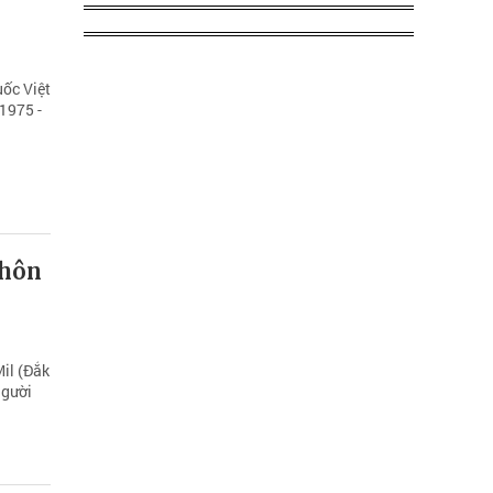
uốc Việt
1975 -
thôn
Mil (Đắk
người