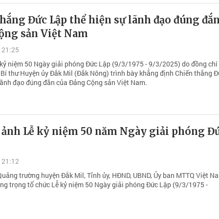
hắng Đức Lập thể hiện sự lãnh đạo đúng đắn
ộng sản Việt Nam
 21:25
 kỷ niệm 50 Ngày giải phóng Đức Lập (9/3/1975 - 9/3/2025) do đồng ch
 Bí thư Huyện ủy Đắk Mil (Đắk Nông) trình bày khẳng định Chiến thắng 
 lãnh đạo đúng đắn của Đảng Cộng sản Việt Nam.
 ảnh Lễ kỷ niệm 50 năm Ngày giải phóng Đ
 21:12
i Quảng trường huyện Đắk Mil, Tỉnh ủy, HĐND, UBND, Ủy ban MTTQ Việt N
ng trọng tổ chức Lễ kỷ niệm 50 Ngày giải phóng Đức Lập (9/3/1975 -