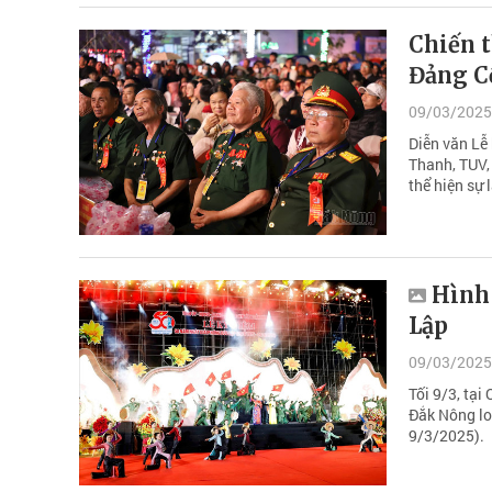
Chiến t
Đảng C
09/03/2025
Diễn văn Lễ
Thanh, TUV,
thể hiện sự
Hình
Lập
09/03/2025
Tối 9/3, tạ
Đắk Nông lo
9/3/2025).