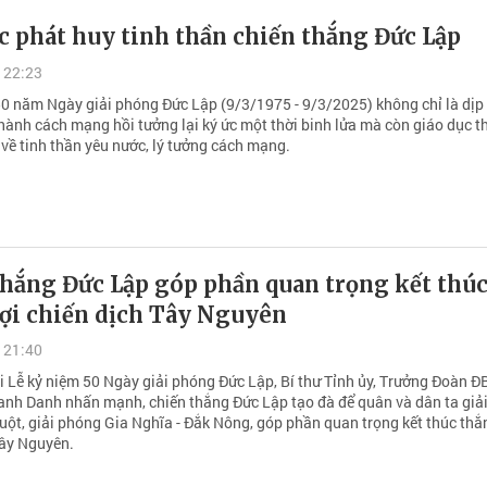
c phát huy tinh thần chiến thắng Đức Lập
 22:23
50 năm Ngày giải phóng Đức Lập (9/3/1975 - 9/3/2025) không chỉ là dịp
hành cách mạng hồi tưởng lại ký ức một thời binh lửa mà còn giáo dục t
 về tinh thần yêu nước, lý tưởng cách mạng.
thắng Đức Lập góp phần quan trọng kết thú
lợi chiến dịch Tây Nguyên
 21:40
ại Lễ kỷ niệm 50 Ngày giải phóng Đức Lập, Bí thư Tỉnh ủy, Trưởng Đoàn 
anh Danh nhấn mạnh, chiến thắng Đức Lập tạo đà để quân và dân ta giả
ột, giải phóng Gia Nghĩa - Đắk Nông, góp phần quan trọng kết thúc thắn
Tây Nguyên.