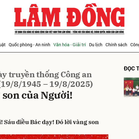
bình luận
uật
Quốc phòng - An ninh
Văn hóa - Giải trí
Du lịch
Chính sách
Công
ĐỌC T
y truyền thống Công an
(19/8/1945 – 19/8/2025)
 son của Người!
Hủy
G
! Sáu điều Bác dạy! Đó lời vàng son