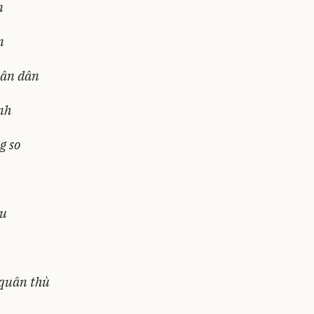
n
n
hân dân
nh
g so
au
 quân thù