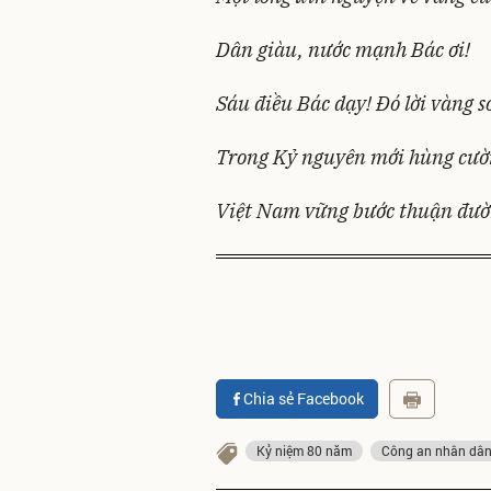
Dân giàu, nước mạnh Bác ơi!
Sáu điều Bác dạy! Đó lời vàng s
Trong Kỷ nguyên mới hùng cư
Việt Nam vững bước thuận đườn
Chia sẻ Facebook
Kỷ niệm 80 năm
Công an nhân dâ