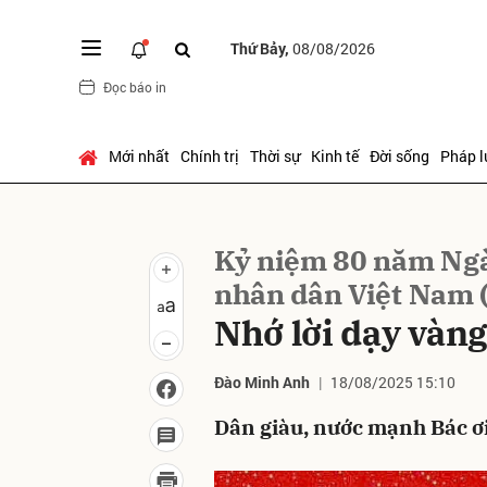
Thứ Bảy,
08/08/2026
Đọc báo in
Gửi 
Mới nhất
Chính trị
Thời sự
Kinh tế
Đời sống
Pháp l
Kỷ niệm 80 năm Ngà
nhân dân Việt Nam 
Nhớ lời dạy vàng
Đào Minh Anh
18/08/2025 15:10
Dân giàu, nước mạnh Bác ơi