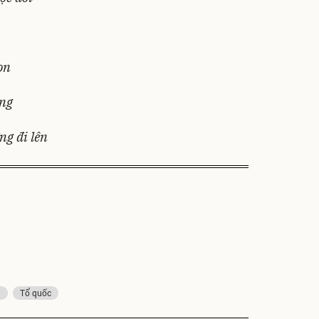
on
ờng
g đi lên
n
Tổ quốc