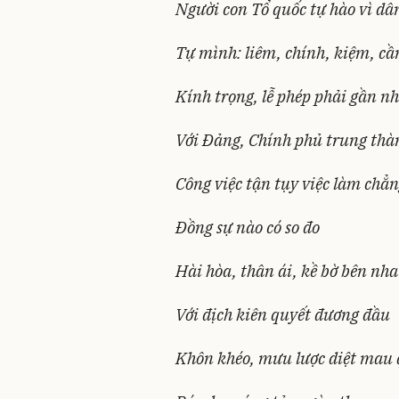
Người con Tổ quốc tự hào vì dâ
Tự mình: liêm, chính, kiệm, cầ
Kính trọng, lễ phép phải gần n
Với Đảng, Chính phủ trung thà
Công việc tận tụy việc làm chẳn
Đồng sự nào có so đo
Hài hòa, thân ái, kề bờ bên nh
Với địch kiên quyết đương đầu
Khôn khéo, mưu lược diệt mau