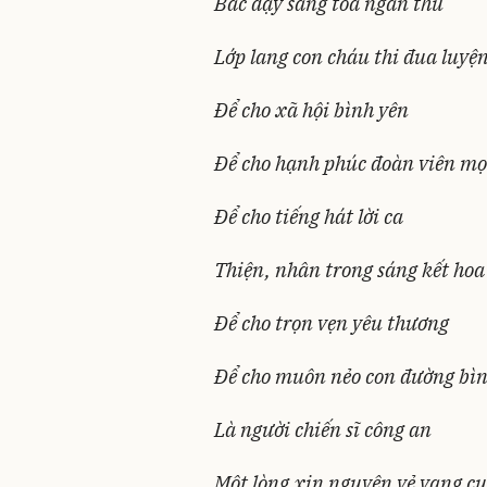
Bác dạy sáng tỏa ngàn thu
Lớp lang con cháu thi đua luyệ
Để cho xã hội bình yên
Để cho hạnh phúc đoàn viên mọ
Để cho tiếng hát lời ca
Thiện, nhân trong sáng kết hoa
Để cho trọn vẹn yêu thương
Để cho muôn nẻo con đường bì
Là người chiến sĩ công an
Một lòng xin nguyện vẻ vang cu