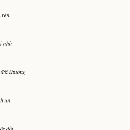
n rèn
i nhà
 đời thường
nh an
ộc đời