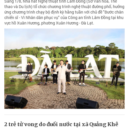
Sáng 1/8, Nhà hát Nghệ thuật tỉnh Lâm Đồng (Sở Văn hóa, Thể
thao và Du lịch) tổ chức chương trình nghệ thuật đường phố, hưởng
ứng chương trình chạy bộ định kỳ hằng tuần với chủ đề "Bước chân
chiến sĩ - Vì Nhân dân phục vụ" của Công an tỉnh Lâm Đồng tại khu
vực hồ Xuân Hương, phường Xuân Hương - Đà Lạt.
2 trẻ tử vong do đuối nước tại xã Quảng Khê