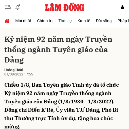
Mới nhất
Chính trị
Thời sự
Kinh tế
Đời sống
Pháp 
Gửi bình luận
Kỷ niệm 92 năm ngày Truyền
thống ngành Tuyên giáo của
Đảng
Hoàng Hoài
01/08/2022 17:55
Chiều 1/8, Ban Tuyên giáo Tỉnh ủy đã tổ chức
Hủy
Gửi
Kỷ niệm 92 năm ngày Truyền thống ngành
Tuyên giáo của Đảng (1/8/1930 - 1/8/2022).
Đồng chí Điểu K’Ré, Ủy viên T.Ư Đảng, Phó Bí
thư Thường trực Tỉnh ủy dự, tặng hoa chúc
mừng.