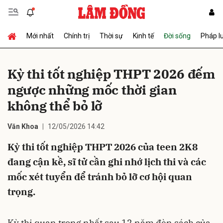
Mới nhất
Chính trị
Thời sự
Kinh tế
Đời sống
Pháp l
Gửi bình luận
Kỳ thi tốt nghiệp THPT 2026 đếm
ngược những mốc thời gian
không thể bỏ lỡ
Văn Khoa
12/05/2026 14:42
Kỳ thi tốt nghiệp THPT 2026 của teen 2K8
Hủy
Gửi
đang cận kề, sĩ tử cần ghi nhớ lịch thi và các
mốc xét tuyển để tránh bỏ lỡ cơ hội quan
trọng.
Kỳ thi quan trọng nhất sau 12 năm đèn sách của