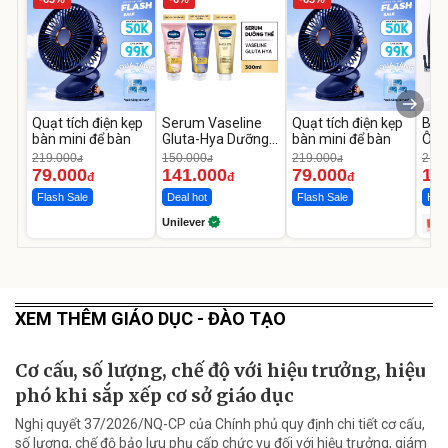
Quạt tích điện kẹp
Serum Vaseline
Quạt tích điện kẹp
Bơm
bàn mini để bàn
Gluta-Hya Dưỡng
bàn mini để bàn
Ô T
Da Sáng Mịn Sau 7
MED
219.000
150.000
219.000
2.69
đ
đ
đ
Ngày
12.
79.000
141.000
79.000
1.
đ
đ
đ
Flash Sale
Deal hot
Flash Sale
Hot 
Unilever
XEM THÊM GIÁO DỤC - ĐÀO TẠO
Cơ cấu, số lượng, chế độ với hiệu trưởng, hiệu
phó khi sắp xếp cơ sở giáo dục
Nghị quyết 37/2026/NQ-CP của Chính phủ quy định chi tiết cơ cấu,
số lượng, chế độ bảo lưu phụ cấp chức vụ đối với hiệu trưởng, giám