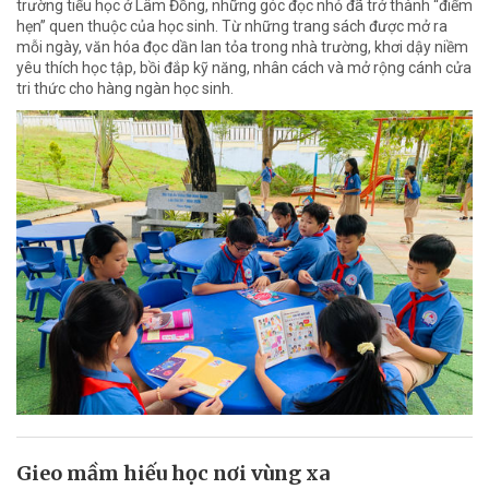
trường tiểu học ở Lâm Đồng, những góc đọc nhỏ đã trở thành “điểm
hẹn” quen thuộc của học sinh. Từ những trang sách được mở ra
mỗi ngày, văn hóa đọc dần lan tỏa trong nhà trường, khơi dậy niềm
yêu thích học tập, bồi đắp kỹ năng, nhân cách và mở rộng cánh cửa
tri thức cho hàng ngàn học sinh.
Gieo mầm hiếu học nơi vùng xa