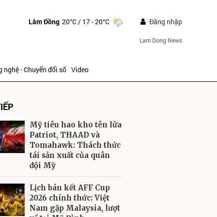
Lâm Đồng
20°C
/ 17 - 20°C
Đăng nhập
Lam Dong News
 nghệ - Chuyển đổi số
Video
IẾP
Mỹ tiêu hao kho tên lửa
Patriot, THAAD và
Tomahawk: Thách thức
tái sản xuất của quân
ửi
đội Mỹ
Lịch bán kết AFF Cup
2026 chính thức: Việt
Nam gặp Malaysia, lượt