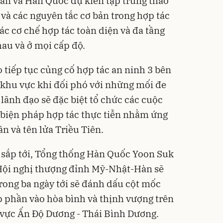
ản và Hàn Quốc dự kiến tập trung thảo
và các nguyên tắc cơ bản trong hợp tác
c cơ chế hợp tác toàn diện và đa tầng
hau và ở mọi cấp độ.
ò tiếp tục củng cố hợp tác an ninh 3 bên
g khu vực khi đối phó với những mối đe
lãnh đạo sẽ đặc biệt tổ chức các cuộc
 biện pháp hợp tác thực tiễn nhằm ứng
n và tên lửa Triều Tiên.
 sắp tới, Tổng thống Hàn Quốc Yoon Suk
Hội nghị thượng đỉnh Mỹ-Nhật-Hàn sẽ
trong ba ngày tới sẽ đánh dấu cột mốc
p phần vào hòa bình và thịnh vượng trên
 vực Ấn Độ Dương - Thái Bình Dương.