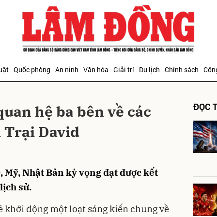
bình luận
uật
Quốc phòng - An ninh
Văn hóa - Giải trí
Du lịch
Chính sách
Công
ĐỌC T
quan hệ ba bên về các
i Trại David
Hủy
G
 Mỹ, Nhật Bản kỳ vọng đạt được kết
lịch sử.
 khởi động một loạt sáng kiến chung về