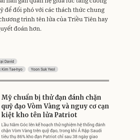
hái hàn gắn quan hệ giữa lúc tăng cường
Mỹ để đối phó với các thách thức chung
 chương trình tên lửa của Triều Tiên hay
uyết đoán hơn.
rại David
c Kim Tae-hyo
Yoon Suk Yeol
Mỹ chuẩn bị thử đạn đánh chặn
quỹ đạo Vòm Vàng và nguy cơ cạn
kiệt kho tên lửa Patriot
Lầu Năm Góc lên kế hoạch thử nghiệm hệ thống đánh
chặn Vòm Vàng trên quỹ đạo, trong khi Ả Rập Saudi
tiêu thụ 86% kho đạn Patriot chỉ sau 38 ngày giao