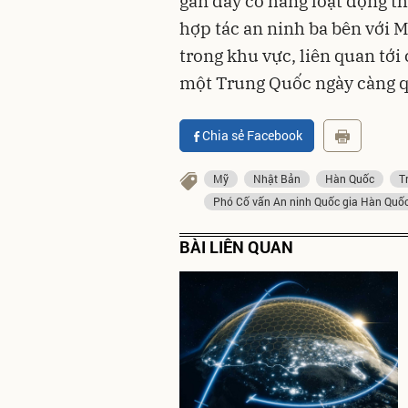
gần đây có hàng loạt động t
hợp tác an ninh ba bên với 
trong khu vực, liên quan tới
một Trung Quốc ngày càng q
Chia sẻ Facebook
Mỹ
Nhật Bản
Hàn Quốc
T
Phó Cố vấn An ninh Quốc gia Hàn Quố
BÀI LIÊN QUAN