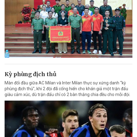
Kỳ phùng địch thủ
Màn đối đầu giữa AC Milan và Inter Milan thực sự xứng danh “kỳ
phùng địch thủ”, khi 2 đội đã cống hiến cho khán giả một trận đấu
giàu cảm xúc, dù trận đấu chỉ có 2 bàn thắng chia đều cho mỗi đội.