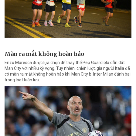
Màn ra mắt không hoàn hảo
Enzo Maresca được lựa chọn để thay thế Pep Guardiola dẫn dắt
Man City với nhiều kỳ vọng. Tuy nhiên, chiến lược gia người Italia đã
có màn ra mắt không hoàn hảo khi Man City bị Inter Milan đánh bại
trong loạt luân lưu.