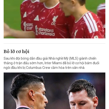
Bỏ lỡ cơ hội
Sau khi đội bóng dẫn đầu giải Nhà nghề Mỹ (MLS) giành chiến
thắng ở trận đấu sớm hơn, Inter Miami đã bỏ lỡ cơ hội bám đuổi
ngôi đầu khi bị Columbus Crew cầm hòa trên sân nhà.