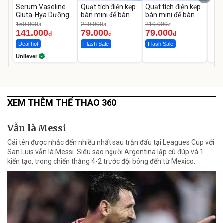
Serum Vaseline
Quạt tích điện kẹp
Quạt tích điện kẹp
Gluta-Hya Dưỡng
bàn mini để bàn
bàn mini để bàn
Da Sáng Mịn Sau 7
150.000
219.000
219.000
đ
đ
đ
Ngày
141.000
79.000
79.000
đ
đ
đ
Deal hot
Flash Sale
Flash Sale
Unilever
XEM THÊM THỂ THAO 360
Vẫn là Messi
Cái tên được nhắc đến nhiều nhất sau trận đấu tại Leagues Cup với
San Luis vẫn là Messi. Siêu sao người Argentina lập cú đúp và 1
kiến tạo, trong chiến thắng 4-2 trước đội bóng đến từ Mexico.