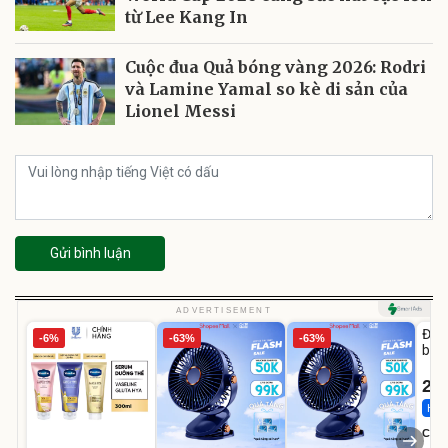
từ Lee Kang In
Cuộc đua Quả bóng vàng 2026: Rodri
và Lamine Yamal so kè di sản của
Lionel Messi
Gửi bình luận
U
ADVERTISEMENT
Đai 
-6%
-63%
-63%
bé 
1-9 
22
Hot 
Cecil