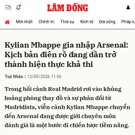
Mới nhất
Chính trị
Thời sự
Kinh tế
Đời sống
Pháp l
Gửi bình luận
Kylian Mbappe gia nhập Arsenal:
Kịch bản điên rồ đang dần trở
thành hiện thực khả thi
Tuệ Nhân
12/05/2026 11:56
Trong bối cảnh Real Madrid rơi vào khủng
Hủy
Gửi
hoảng phòng thay đồ và sự phản đối từ
Madridista, viễn cảnh Kylian Mbappe chuyển
đến Arsenal đang được giới chuyên môn
đánh giá là một bước đi chiến lược tiềm năng.