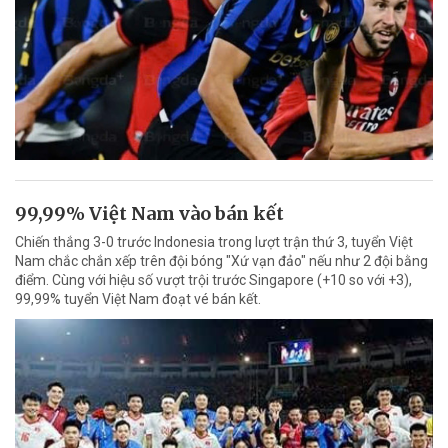
99,99% Việt Nam vào bán kết
Chiến thắng 3-0 trước Indonesia trong lượt trận thứ 3, tuyển Việt
Nam chắc chắn xếp trên đội bóng "Xứ vạn đảo" nếu như 2 đội bằng
điểm. Cùng với hiệu số vượt trội trước Singapore (+10 so với +3),
99,99% tuyển Việt Nam đoạt vé bán kết.