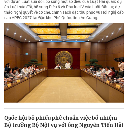
với dự án Luật sửa đổi, bổ sung một số điều của Luật Hải quan; dự
án Luật sửa đổi, bổ sung Điều 6 và Phụ lục IV của Luật Đầu tư; dự
thảo Nghị quyết về cơ chế, chính sách đặc thù phục vụ Hội nghị cấp
cao APEC 2027 tại Đặc khu Phú Quốc, tỉnh An Giang.
Quốc hội bỏ phiếu phê chuẩn việc bổ nhiệm
Bộ trưởng Bộ Nội vụ với ông Nguyễn Tiến Hải