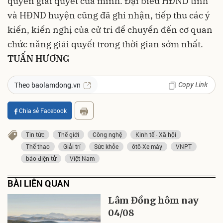
quyền giải quyết của mình. Đại biểu HĐND tỉnh
và HĐND huyện cũng đã ghi nhận, tiếp thu các ý
kiến, kiến nghị của cử tri để chuyển đến cơ quan
chức năng giải quyết trong thời gian sớm nhất.
TUẤN HƯƠNG
Copy Link
Theo baolamdong.vn
Chia sẻ Facebook
Tin tức
Thế giới
Công nghệ
Kinh tế - Xã hội
Thể thao
Giải trí
Sức khỏe
ôtô-Xe máy
VNPT
báo điện tử
Việt Nam
BÀI LIÊN QUAN
Lâm Đồng hôm nay
04/08