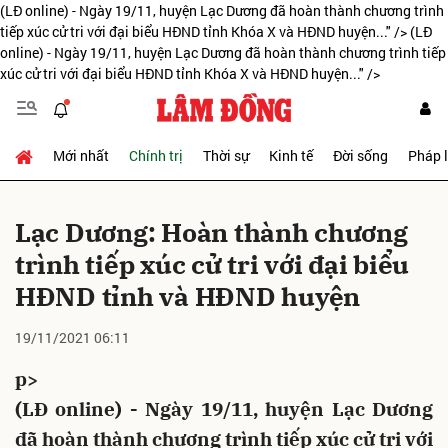
(LĐ online) - Ngày 19/11, huyện Lạc Dương đã hoàn thành chương trình
tiếp xúc cử tri với đại biểu HĐND tỉnh Khóa X và HĐND huyện..." />
(LĐ
online) - Ngày 19/11, huyện Lạc Dương đã hoàn thành chương trình tiếp
xúc cử tri với đại biểu HĐND tỉnh Khóa X và HĐND huyện..." />
Gửi bình luận
Mới nhất
Chính trị
Thời sự
Kinh tế
Đời sống
Pháp 
Lạc Dương: Hoàn thành chương
trình tiếp xúc cử tri với đại biểu
HĐND tỉnh và HĐND huyện
Hủy
Gửi
19/11/2021 06:11
p>
(LĐ online) - Ngày 19/11, huyện Lạc Dương
đã hoàn thành chương trình tiếp xúc cử tri với