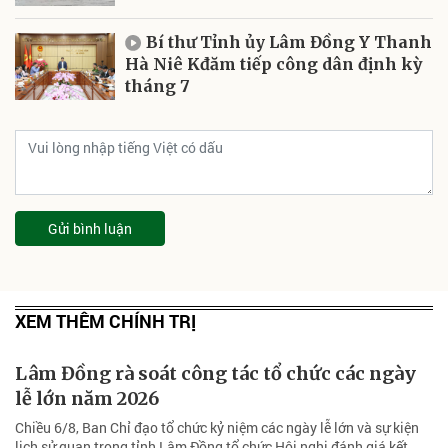
Bí thư Tỉnh ủy Lâm Đồng Y Thanh
Hà Niê Kđăm tiếp công dân định kỳ
tháng 7
Gửi bình luận
XEM THÊM CHÍNH TRỊ
Lâm Đồng rà soát công tác tổ chức các ngày
lễ lớn năm 2026
Chiều 6/8, Ban Chỉ đạo tổ chức kỷ niệm các ngày lễ lớn và sự kiện
lịch sử quan trọng tỉnh Lâm Đồng tổ chức Hội nghị đánh giá kết