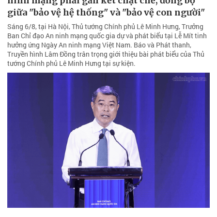
ninh mạng phải gắn kết chặt chẽ, đồng bộ
giữa "bảo vệ hệ thống" và "bảo vệ con người"
Sáng 6/8, tại Hà Nội, Thủ tướng Chính phủ Lê Minh Hưng, Trưởng
Ban Chỉ đạo An ninh mạng quốc gia dự và phát biểu tại Lễ Mít tinh
hưởng ứng Ngày An ninh mạng Việt Nam. Báo và Phát thanh,
Truyền hình Lâm Đồng trân trọng giới thiệu bài phát biểu của Thủ
tướng Chính phủ Lê Minh Hưng tại sự kiện.