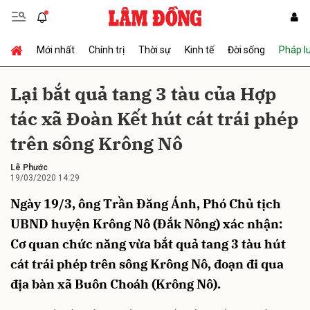
Mới nhất
Chính trị
Thời sự
Kinh tế
Đời sống
Pháp l
Gửi bình luận
Lại bắt quả tang 3 tàu của Hợp
tác xã Đoàn Kết hút cát trái phép
trên sông Krông Nô
Lê Phước
19/03/2020 14:29
Ngày 19/3, ông Trần Đăng Ánh, Phó Chủ tịch
Hủy
Gửi
UBND huyện Krông Nô (Đắk Nông) xác nhận:
Cơ quan chức năng vừa bắt quả tang 3 tàu hút
cát trái phép trên sông Krông Nô, đoạn đi qua
địa bàn xã Buôn Choáh (Krông Nô).