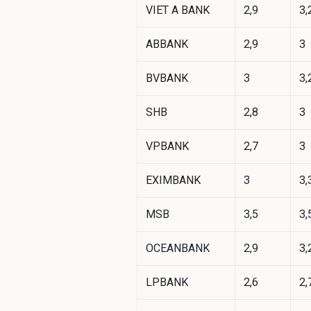
VIET A BANK
2,9
3,
ABBANK
2,9
3
BVBANK
3
3,
SHB
2,8
3
VPBANK
2,7
3
EXIMBANK
3
3,
MSB
3,5
3,
OCEANBANK
2,9
3,
LPBANK
2,6
2,