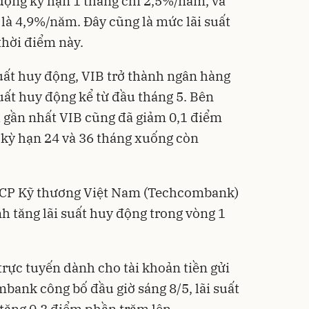
 động kỳ hạn 1 tháng chỉ 2,5%/năm, và
g là 4,9%/năm. Đây cũng là mức lãi suất
thời điểm này.
suất huy động, VIB trở thành ngân hàng
suất huy động kể từ đầu tháng 5. Bên
h gần nhất VIB cũng đã giảm 0,1 điểm
 kỳ hạn 24 và 36 tháng xuống còn
MCP Kỹ thương Việt Nam (Techcombank)
nh tăng lãi suất huy động trong vòng 1
trực tuyến dành cho tài khoản tiền gửi
bank công bố đầu giờ sáng 8/5, lãi suất