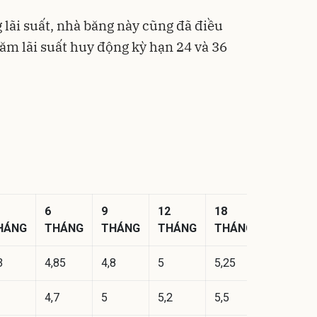
g lãi suất, nhà băng này cũng đã điều
ăm lãi suất huy động kỳ hạn 24 và 36
6
9
12
18
HÁNG
THÁNG
THÁNG
THÁNG
THÁNG
3
4,85
4,8
5
5,25
4,7
5
5,2
5,5