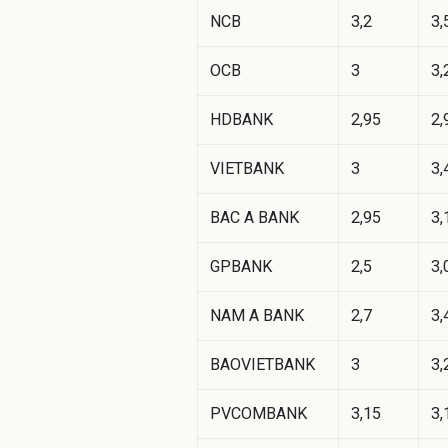
NCB
3,2
3,
OCB
3
3,
HDBANK
2,95
2,
VIETBANK
3
3,
BAC A BANK
2,95
3,
GPBANK
2,5
3,
NAM A BANK
2,7
3,
BAOVIETBANK
3
3,
PVCOMBANK
3,15
3,