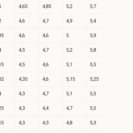
5
4,65
4,85
5,2
5,7
2
4,6
4,7
4,9
5,4
95
4,6
4,6
5
5,9
4
4,5
4,7
5,2
5,8
15
4,5
4,6
5,1
5,5
02
4,35
4,6
5,15
5,25
4
4,3
4,7
5,1
5,5
25
4,3
4,4
4,7
5,5
15
4,3
4,3
4,8
5,3