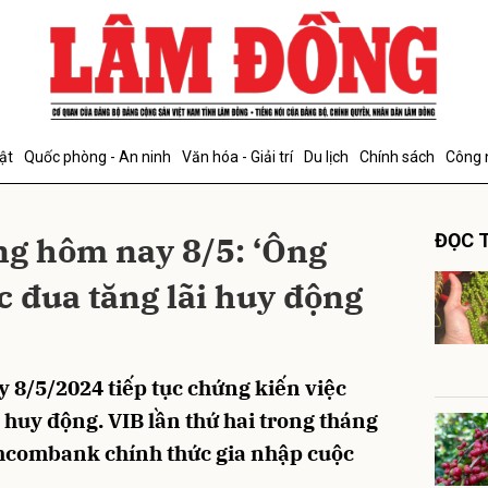
bình luận
ật
Quốc phòng - An ninh
Văn hóa - Giải trí
Du lịch
Chính sách
Công 
ng hôm nay 8/5: ‘Ông
ĐỌC T
c đua tăng lãi huy động
Hủy
G
 8/5/2024 tiếp tục chứng kiến việc
 huy động. VIB lần thứ hai trong tháng
echcombank chính thức gia nhập cuộc