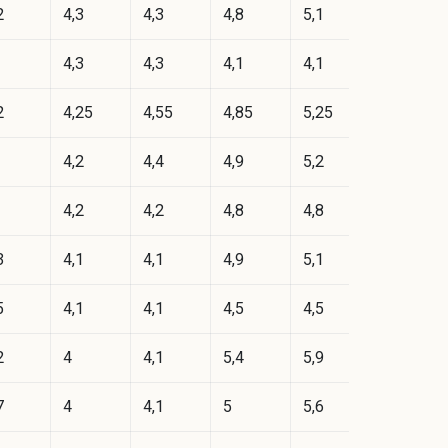
2
4,3
4,3
4,8
5,1
4,3
4,3
4,1
4,1
2
4,25
4,55
4,85
5,25
4,2
4,4
4,9
5,2
4,2
4,2
4,8
4,8
3
4,1
4,1
4,9
5,1
5
4,1
4,1
4,5
4,5
2
4
4,1
5,4
5,9
7
4
4,1
5
5,6