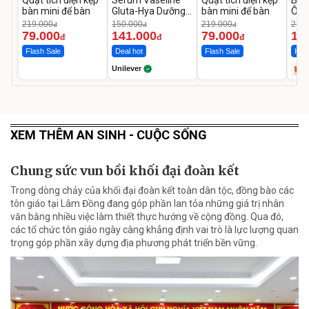
Quạt tích điện kẹp
Serum Vaseline
Quạt tích điện kẹp
Bơm
bàn mini để bàn
Gluta-Hya Dưỡng
bàn mini để bàn
Ô T
Da Sáng Mịn Sau 7
MED
219.000
150.000
219.000
2.69
đ
đ
đ
Ngày
12.
79.000
141.000
79.000
1.
đ
đ
đ
Flash Sale
Deal hot
Flash Sale
Hot 
Unilever
XEM THÊM AN SINH - CUỘC SỐNG
Chung sức vun bồi khối đại đoàn kết
Trong dòng chảy của khối đại đoàn kết toàn dân tộc, đồng bào các
tôn giáo tại Lâm Đồng đang góp phần lan tỏa những giá trị nhân
văn bằng nhiều việc làm thiết thực hướng về cộng đồng. Qua đó,
các tổ chức tôn giáo ngày càng khẳng định vai trò là lực lượng quan
trọng góp phần xây dựng địa phương phát triển bền vững.