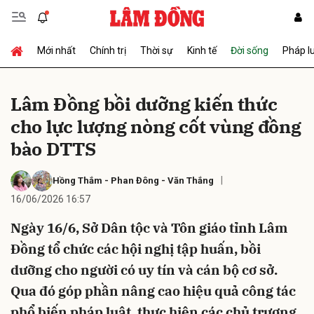
Mới nhất
Chính trị
Thời sự
Kinh tế
Đời sống
Pháp l
Gửi bình luận
Lâm Đồng bồi dưỡng kiến thức
cho lực lượng nòng cốt vùng đồng
bào DTTS
Hồng Thắm
-
Phan Đông
-
Văn Thắng
16/06/2026 16:57
Hủy
Gửi
Ngày 16/6, Sở Dân tộc và Tôn giáo tỉnh Lâm
Đồng tổ chức các hội nghị tập huấn, bồi
dưỡng cho người có uy tín và cán bộ cơ sở.
Qua đó góp phần nâng cao hiệu quả công tác
phổ biến pháp luật, thực hiện các chủ trương,