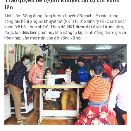
Trao quyền để người khuyết tật tự tin vươn
lên
Tỉnh Lâm Đồng đang từng bước chuyển đổi cách tiếp cận trong
công tác hỗ trợ người khuyết tật (NKT) từ mô hình “y tế - chăm sóc”
sang “xã hội - hòa nhập”. Theo đó, NKT được đặt ở vị trí trung tâm,
được tạo điều kiện phát huy khả năng tự lập, bình đẳng tham gia và
hòa nhập vào mọi mặt của đời sống xã hội.