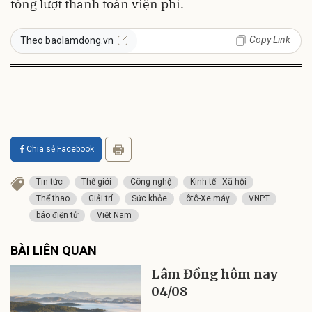
tổng lượt thanh toán viện phí.
Copy Link
Theo baolamdong.vn
Chia sẻ Facebook
Tin tức
Thế giới
Công nghệ
Kinh tế - Xã hội
Thể thao
Giải trí
Sức khỏe
ôtô-Xe máy
VNPT
báo điện tử
Việt Nam
BÀI LIÊN QUAN
Lâm Đồng hôm nay
04/08