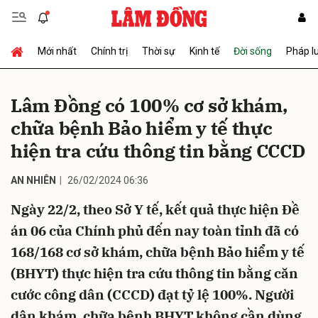
Mới nhất
Chính trị
Thời sự
Kinh tế
Đời sống
Pháp l
Gửi bình luận
Lâm Đồng có 100% cơ sở khám,
chữa bệnh Bảo hiểm y tế thực
hiện tra cứu thông tin bằng CCCD
AN NHIÊN
26/02/2024 06:36
Ngày 22/2, theo Sở Y tế, kết quả thực hiện Đề
Hủy
Gửi
án 06 của Chính phủ đến nay toàn tỉnh đã có
168/168 cơ sở khám, chữa bệnh Bảo hiểm y tế
(BHYT) thực hiện tra cứu thông tin bằng căn
cước công dân (CCCD) đạt tỷ lệ 100%. Người
dân khám, chữa bệnh BHYT không cần dùng