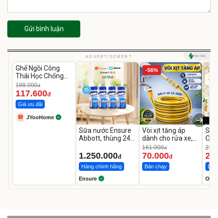
Gửi bình luận
Unmute
ADVERTISEMENT
Ghế Ngồi Công
-37%
-56%
Thái Học Chống
Mỏi Lưng
188.000
đ
117.600
đ
Giá ưu đãi
JYooHome
Sữa nước Ensure
Vòi xịt tăng áp
Sữa
Abbott, thùng 24
dành cho rửa xe,
OLA
chai
tưới cây
Hoa
161.000
290.
đ
Chu
1.250.000
70.000
25
đ
đ
Hàng chính hãng
Bán chạy
Deal
Ensure
Olay