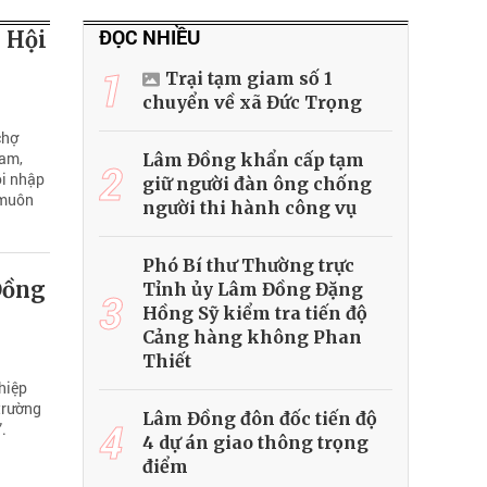
ĐỌC NHIỀU
 Hội
1
Trại tạm giam số 1
chuyển về xã Đức Trọng
chợ
Nam,
Lâm Đồng khẩn cấp tạm
2
ội nhập
giữ người đàn ông chống
 muôn
người thi hành công vụ
Phó Bí thư Thường trực
Đồng
Tỉnh ủy Lâm Đồng Đặng
3
Hồng Sỹ kiểm tra tiến độ
Cảng hàng không Phan
Thiết
hiệp
trường
Lâm Đồng đôn đốc tiến độ
4
.
4 dự án giao thông trọng
điểm