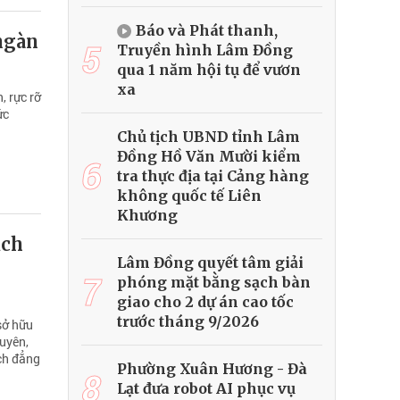
Báo và Phát thanh,
 ngàn
5
Truyền hình Lâm Đồng
qua 1 năm hội tụ để vươn
xa
, rực rỡ
ức
Chủ tịch UBND tỉnh Lâm
Đồng Hồ Văn Mười kiểm
6
tra thực địa tại Cảng hàng
không quốc tế Liên
Khương
ịch
Lâm Đồng quyết tâm giải
7
phóng mặt bằng sạch bàn
giao cho 2 dự án cao tốc
trước tháng 9/2026
sở hữu
guyên,
ch đẳng
Phường Xuân Hương - Đà
8
Lạt đưa robot AI phục vụ