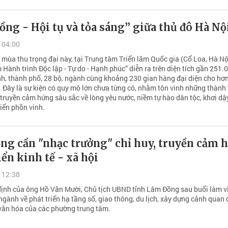
ng - Hội tụ và tỏa sáng” giữa thủ đô Hà Nộ
 04:00
ùa thu trọng đại này, tại Trung tâm Triển lãm Quốc gia (Cổ Loa, Hà Nội
Hành trình Độc lập - Tự do - Hạnh phúc” diễn ra trên diện tích gần 251.
ỉnh, thành phố, 28 bộ, ngành cùng khoảng 230 gian hàng đại diện cho hơ
 Đây là sự kiện có quy mô lớn chưa từng có, nhằm tôn vinh những thành
 truyền cảm hứng sâu sắc về lòng yêu nước, niềm tự hào dân tộc, khơi dậ
iển phồn vinh.
ng cần "nhạc trưởng" chỉ huy, truyền cảm 
iển kinh tế - xã hội
 12:38
định của ông Hồ Văn Mười, Chủ tịch UBND tỉnh Lâm Đồng sau buổi làm vi
ngành về phát triển hạ tầng số, giao thông, du lịch, xây dựng cảnh quan đ
văn hóa của các phường trung tâm.