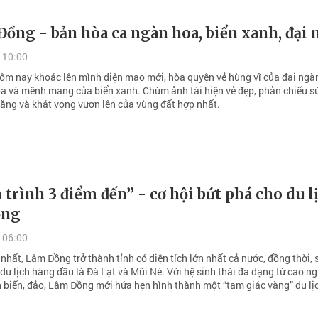
ồng - bản hòa ca ngàn hoa, biển xanh, đại
 10:00
m nay khoác lên mình diện mạo mới, hòa quyện vẻ hùng vĩ của đại ngàn
a và mênh mang của biển xanh. Chùm ảnh tái hiện vẻ đẹp, phản chiếu s
năng và khát vọng vươn lên của vùng đất hợp nhất.
 trình 3 điểm đến” - cơ hội bứt phá cho du l
ồng
 06:00
nhất, Lâm Đồng trở thành tỉnh có diện tích lớn nhất cả nước, đồng thời, 
du lịch hàng đầu là Đà Lạt và Mũi Né. Với hệ sinh thái đa dạng từ cao n
n biển, đảo, Lâm Đồng mới hứa hẹn hình thành một “tam giác vàng” du lị