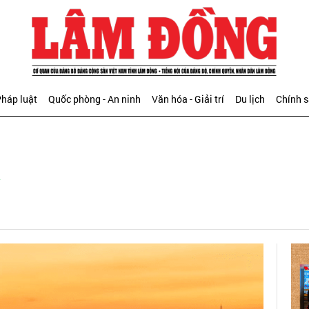
háp luật
Quốc phòng - An ninh
Văn hóa - Giải trí
Du lịch
Chính 
n