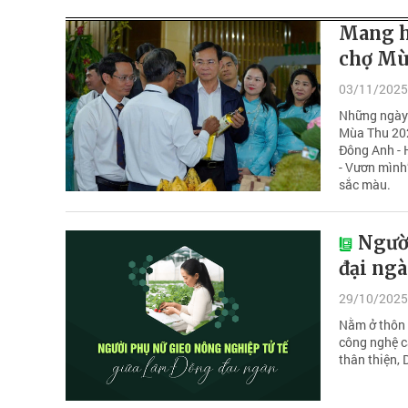
Mang h
chợ Mù
03/11/2025
Những ngày 
Mùa Thu 202
Đông Anh - 
- Vươn mình”
sắc màu.
Ngườ
đại ng
29/10/2025
Nằm ở thôn 
công nghệ c
thân thiện,