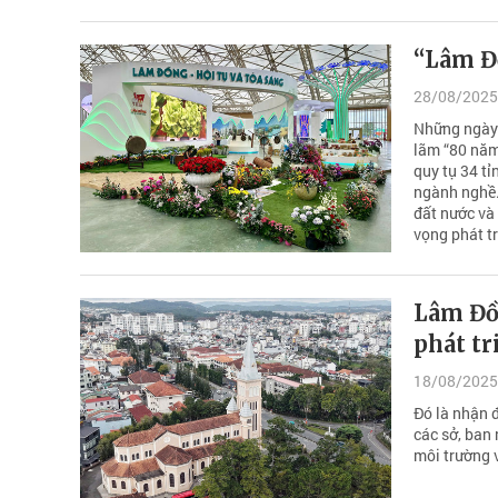
“Lâm Đồ
28/08/2025
Những ngày m
lãm “80 năm 
quy tụ 34 t
ngành nghề.
đất nước và
vọng phát tr
Lâm Đồ
phát tr
18/08/2025
Đó là nhận 
các sở, ban 
môi trường 