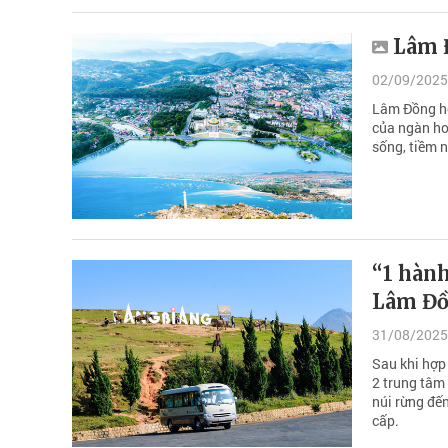
Lâm Đ
02/09/2025
Lâm Đồng hô
của ngàn ho
sống, tiềm 
“1 hành
Lâm Đ
31/08/2025
Sau khi hợp 
2 trung tâm 
núi rừng đế
cấp.