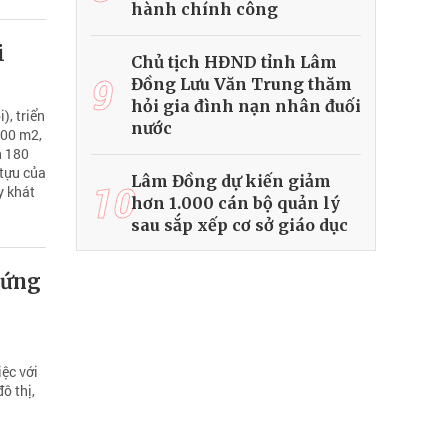
hành chính công
i
Chủ tịch HĐND tỉnh Lâm
9
Đồng Lưu Văn Trung thăm
hỏi gia đình nạn nhân đuối
), triển
nước
000 m2,
n 180
 tựu của
Lâm Đồng dự kiến giảm
10
y khát
hơn 1.000 cán bộ quản lý
sau sắp xếp cơ sở giáo dục
hứng
ệc với
ô thị,