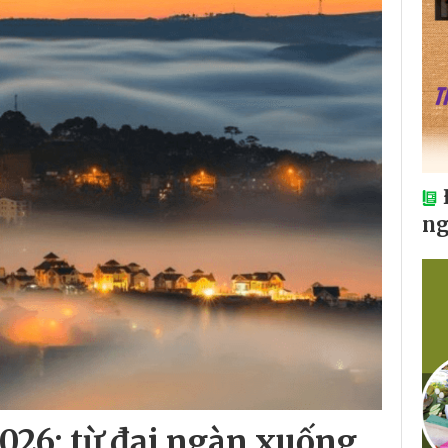
ng
026: từ đại ngàn xuống