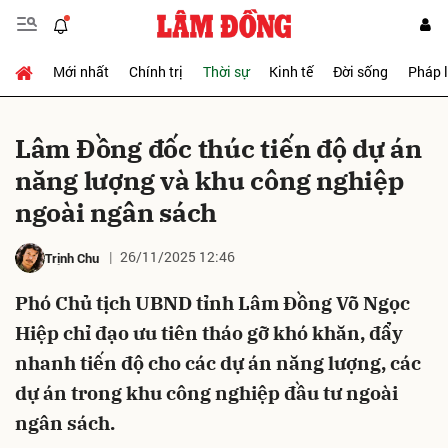
Mới nhất
Chính trị
Thời sự
Kinh tế
Đời sống
Pháp 
Gửi bình luận
Lâm Đồng đốc thúc tiến độ dự án
năng lượng và khu công nghiệp
ngoài ngân sách
26/11/2025 12:46
Trịnh Chu
Phó Chủ tịch UBND tỉnh Lâm Đồng Võ Ngọc
Hủy
Gửi
Hiệp chỉ đạo ưu tiên tháo gỡ khó khăn, đẩy
nhanh tiến độ cho các dự án năng lượng, các
dự án trong khu công nghiệp đầu tư ngoài
ngân sách.