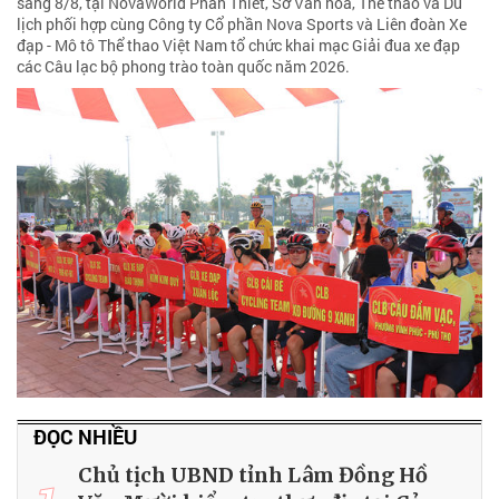
sáng 8/8, tại NovaWorld Phan Thiet, Sở Văn hóa, Thể thao và Du
lịch phối hợp cùng Công ty Cổ phần Nova Sports và Liên đoàn Xe
đạp - Mô tô Thể thao Việt Nam tổ chức khai mạc Giải đua xe đạp
các Câu lạc bộ phong trào toàn quốc năm 2026.
ĐỌC NHIỀU
Chủ tịch UBND tỉnh Lâm Đồng Hồ