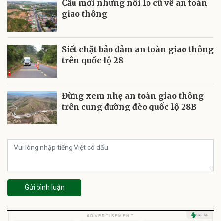
Cầu mới nhưng nỗi lo cũ về an toàn
giao thông
Siết chặt bảo đảm an toàn giao thông
trên quốc lộ 28
Đừng xem nhẹ an toàn giao thông
trên cung đường đèo quốc lộ 28B
Gửi bình luận
Unmute
U
ADVERTISEMENT