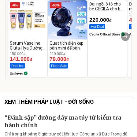
Đai ngồi ô tô cho
Đèn
-6%
-63%
bé CECILA cho bé
mặt
1-9 tuổi
202
1.08
LED
220.000
46
đ
Hot Deal
Flas
Cecila Offical Store
A do
Serum Vaseline
Quạt tích điện kẹp
Gluta-Hya Dưỡng
bàn mini để bàn
Da Sáng Mịn Sau 7
150.000
219.000
đ
đ
Ngày
141.000
79.000
đ
đ
Deal hot
Flash Sale
Unilever
XEM THÊM PHÁP LUẬT - ĐỜI SỐNG
“Đánh sập” đường dây ma túy từ kiểm tra
hành chính
Chỉ trong khoảng 8 giờ truy xét liên tục, Công an xã Đức Trọng đã