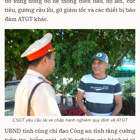
bổ sung đồng bộ hệ thống biển báo, hộ lan, cọc
tiêu, gương cầu lồi, gờ giảm tốc và các thiết bị bảo
đảm ATGT khác.
CSGT yêu cầu lái xe chấp hành nghiêm quy định về ATGT
UBND tỉnh cũng chỉ đạo Công an tỉnh tăng cường
tuần tra, kiểm soát, xử lý nghiêm các hành vi vi