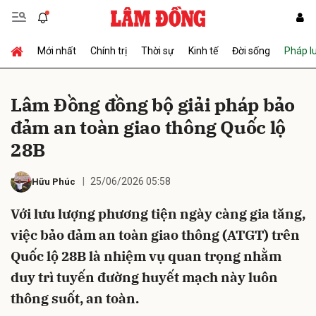
Mới nhất
Chính trị
Thời sự
Kinh tế
Đời sống
Pháp l
Gửi bình luận
Lâm Đồng đồng bộ giải pháp bảo
đảm an toàn giao thông Quốc lộ
28B
25/06/2026 05:58
Hữu Phúc
Với lưu lượng phương tiện ngày càng gia tăng,
Hủy
Gửi
việc bảo đảm an toàn giao thông (ATGT) trên
Quốc lộ 28B là nhiệm vụ quan trọng nhằm
duy trì tuyến đường huyết mạch này luôn
thông suốt, an toàn.