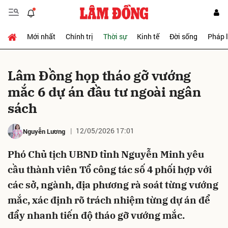
Mới nhất
Chính trị
Thời sự
Kinh tế
Đời sống
Pháp 
Gửi bình luận
Lâm Đồng họp tháo gỡ vướng
mắc 6 dự án đầu tư ngoài ngân
sách
12/05/2026 17:01
Nguyễn Lương
Phó Chủ tịch UBND tỉnh Nguyễn Minh yêu
Hủy
Gửi
cầu thành viên Tổ công tác số 4 phối hợp với
các sở, ngành, địa phương rà soát từng vướng
mắc, xác định rõ trách nhiệm từng dự án để
đẩy nhanh tiến độ tháo gỡ vướng mắc.