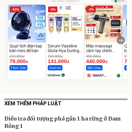
ADVERTISEMENT
-63%
-6%
-2%
Quạt tích điện kẹp
Serum Vaseline
Máy massage
Quạt
bàn mini để bàn
Gluta-Hya Dưỡng
cầm tay chính
bàn
Da Sáng Mịn Sau 7
hãng SMART
219.000
150.000
450.000
219.
đ
đ
đ
Ngày
TREND
79.000
141.000
440.000
79
đ
đ
đ
Flash Sale
Deal hot
Bán chạy
Flas
Unilever
SMART
TREND
XEM THÊM PHÁP LUẬT
Điều tra đối tượng phá gần 1 ha rừng ở Đam
Rông 1