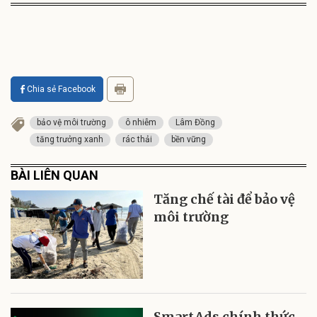
Chia sẻ Facebook
bảo vệ môi trường
ô nhiễm
Lâm Đồng
tăng trưởng xanh
rác thải
bền vững
BÀI LIÊN QUAN
Tăng chế tài để bảo vệ
môi trường
SmartAds chính thức