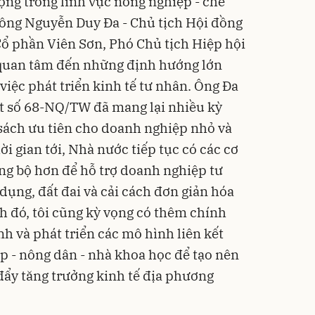
ng trong lĩnh vực nông nghiệp - chế
 ông Nguyễn Duy Đa - Chủ tịch Hội đồng
Cổ phần Viên Sơn, Phó Chủ tịch Hiệp hội
 quan tâm đến những định hướng lớn
iệc phát triển kinh tế tư nhân. Ông Đa
ết số 68-NQ/TW đã mang lại nhiều kỳ
 sách ưu tiên cho doanh nghiệp nhỏ và
i gian tới, Nhà nước tiếp tục có các cơ
ồng bộ hơn để hỗ trợ doanh nghiệp tư
 dụng, đất đai và cải cách đơn giản hóa
h đó, tôi cũng kỳ vọng có thêm chính
h và phát triển các mô hình liên kết
p - nông dân - nhà khoa học để tạo nên
 đẩy tăng trưởng kinh tế địa phương