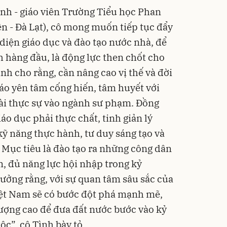
ình - giáo viên Trường Tiểu học Phan
 - Đà Lạt), cô mong muốn tiếp tục đẩy
diện giáo dục và đào tạo nước nhà, để
h hàng đầu, là động lực then chốt cho
ình cho rằng, cần nâng cao vị thế và đời
iáo yên tâm cống hiến, tâm huyết với
ài thực sự vào ngành sư phạm. Đồng
áo dục phải thực chất, tinh giản lý
kỹ năng thực hành, tư duy sáng tạo và
. Mục tiêu là đào tạo ra những công dân
m, đủ năng lực hội nhập trong kỷ
tưởng rằng, với sự quan tâm sâu sắc của
iệt Nam sẽ có bước đột phá mạnh mẽ,
lượng cao để đưa đất nước bước vào kỷ
c”, cô Tình bày tỏ.