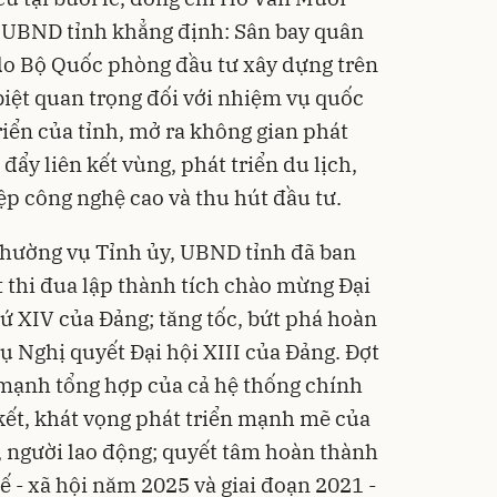
h UBND tỉnh khẳng định: Sân bay quân
 do Bộ Quốc phòng đầu tư xây dựng trên
 biệt quan trọng đối với nhiệm vụ quốc
riển của tỉnh, mở ra không gian phát
 đẩy liên kết vùng, phát triển du lịch,
iệp công nghệ cao và thu hút đầu tư.
Thường vụ Tỉnh ủy, UBND tỉnh đã ban
t thi đua lập thành tích chào mừng Đại
hứ XIV của Đảng; tăng tốc, bứt phá hoàn
ụ Nghị quyết Đại hội XIII của Đảng. Đợt
mạnh tổng hợp của cả hệ thống chính
 kết, khát vọng phát triển mạnh mẽ của
, người lao động; quyết tâm hoàn thành
tế - xã hội năm 2025 và giai đoạn 2021 -