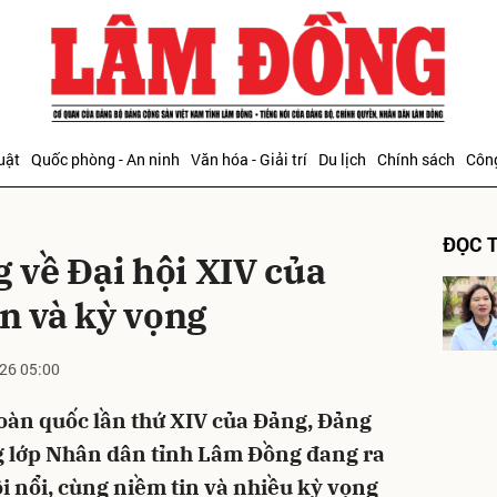
bình luận
uật
Quốc phòng - An ninh
Văn hóa - Giải trí
Du lịch
Chính sách
Công
ĐỌC T
về Đại hội XIV của
n và kỳ vọng
26 05:00
Hủy
G
 toàn quốc lần thứ XIV của Đảng, Đảng
g lớp Nhân dân tỉnh Lâm Đồng đang ra
ôi nổi, cùng niềm tin và nhiều kỳ vọng