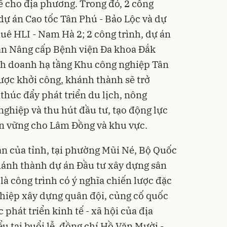
 cho địa phương. Trong đó, 2 công
dự án Cao tốc Tân Phú - Bảo Lộc và dự
uê HLI - Nam Hà 2; 2 công trình, dự án
n Nâng cấp Bệnh viện Đa khoa Đắk
nh doanh hạ tầng Khu công nghiệp Tân
được khởi công, khánh thành sẽ trở
thúc đẩy phát triển du lịch, nông
ghiệp và thu hút đầu tư, tạo động lực
bền vững cho Lâm Đồng và khu vực.
án của tỉnh, tại phường Mũi Né, Bộ Quốc
hánh thành dự án Đầu tư xây dựng sân
là công trình có ý nghĩa chiến lược đặc
nghiệp xây dựng quân đội, củng cố quốc
 phát triển kinh tế - xã hội của địa
u tại buổi lễ, đồng chí Hồ Văn Mười -