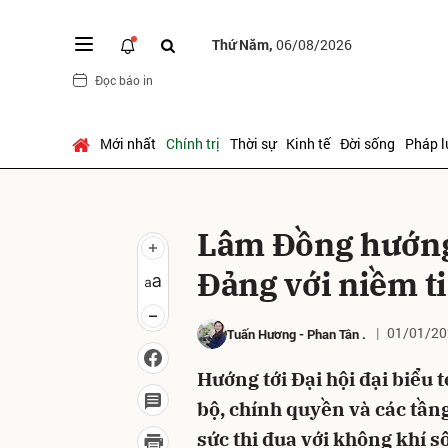
Thứ Năm,
06/08/2026
Đọc báo in
Gửi 
Mới nhất
Chính trị
Thời sự
Kinh tế
Đời sống
Pháp l
Lâm Đồng hướng 
Đảng với niềm ti
01/01/20
Tuấn Hương
-
Phan Tân
.
Hướng tới Đại hội đại biểu
bộ, chính quyền và các tần
sức thi đua với không khí s