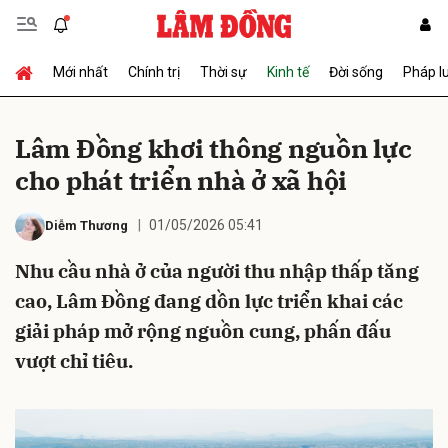
Mới nhất
Chính trị
Thời sự
Kinh tế
Đời sống
Pháp l
Gửi bình luận
Lâm Đồng khơi thông nguồn lực
cho phát triển nhà ở xã hội
01/05/2026 05:41
Diễm Thương
Nhu cầu nhà ở của người thu nhập thấp tăng
cao, Lâm Đồng đang dồn lực triển khai các
Hủy
Gửi
giải pháp mở rộng nguồn cung, phấn đấu
vượt chỉ tiêu.