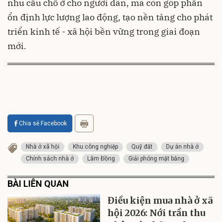
nhu cầu chỗ ở cho người dân, mà còn góp phần
ổn định lực lượng lao động, tạo nền tảng cho phát
triển kinh tế - xã hội bền vững trong giai đoạn
mới.
Chia sẻ Facebook
Nhà ở xã hội
Khu công nghiệp
Quỹ đất
Dự án nhà ở
Chính sách nhà ở
Lâm Đồng
Giải phóng mặt bằng
BÀI LIÊN QUAN
Điều kiện mua nhà ở xã
hội 2026: Nới trần thu