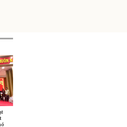
ạt
t
hó