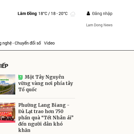
Lâm Đồng
18°C
/ 18 - 20°C
Đăng nhập
Lam Dong News
 nghệ - Chuyển đổi số
Video
IẾP
Một Tây Nguyên
vững vàng nơi phía tây
Tổ quốc
ửi
Phường Lang Biang -
Đà Lạt trao hơn 750
phần quà “Tết Nhân ái”
đến người dân khó
khăn