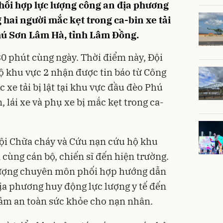
hối hợp lực lượng công an địa phương
g hai người mắc kẹt trong ca-bin xe tải
 Phú Sơn Lâm Hà, tỉnh Lâm Đồng.
30 phút cùng ngày. Thời điểm này, Đội
 khu vực 2 nhận được tin báo từ Công
 xe tải bị lật tại khu vực đầu đèo Phú
, lái xe và phụ xe bị mắc kẹt trong ca-
Đội Chữa cháy và Cứu nạn cứu hộ khu
cùng cán bộ, chiến sĩ đến hiện trường.
lượng chuyên môn phối hợp hướng dẫn
ịa phương huy động lực lượng y tế đến
đảm an toàn sức khỏe cho nạn nhân.