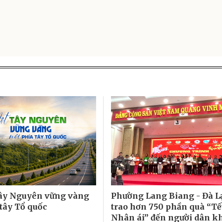
ây Nguyên vững vàng
Phường Lang Biang - Đà L
 tây Tổ quốc
trao hơn 750 phần quà “Tế
Nhân ái” đến người dân k