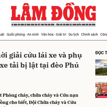
bình luận
uật
Quốc phòng - An ninh
Văn hóa - Giải trí
Du lịch
Chính sách
Công
ĐỌC T
i giải cứu lái xe và phụ
e tải bị lật tại đèo Phú
Hủy
G
t Phòng cháy, chữa cháy và Cứu nạn
ồng cho biết, Đội Chữa cháy và Cứu