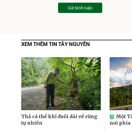
Gửi bình luận
XEM THÊM TIN TÂY NGUYÊN
Thả cá thể khỉ đuôi dài về rừng
Một T
tự nhiên
nơi phía