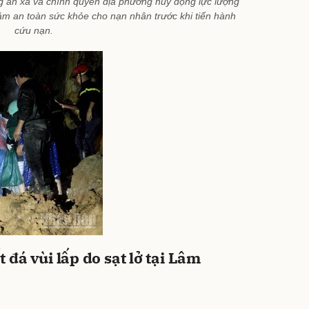
 an xã và chính quyền địa phương huy động lực lượng
ảm an toàn sức khỏe cho nạn nhân trước khi tiến hành
cứu nạn.
t đá vùi lấp do sạt lở tại Lâm