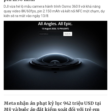
DJI vừa hé lộ mẫu camera hành trình Osmo 360 II với khả năng
quay video 8K/60fps, pin 2.150 mAh và kết nối NFC một chạm, dự
kiến sẽ ra mắt vào ngày 13/8.
Meta nhận án phạt kỷ lục 942 triệu USD tại
Mỹ và buộc áp đặt kiểm soát đối với trẻ em