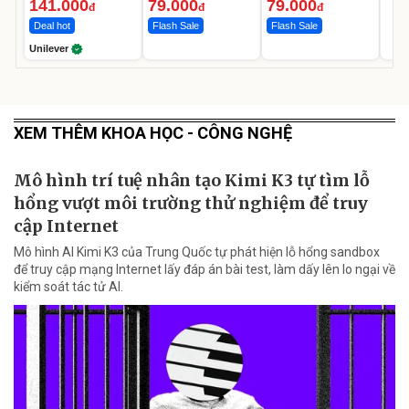
Ngày
141.000
79.000
79.000
đ
đ
đ
Deal hot
Flash Sale
Flash Sale
Unilever
XEM THÊM KHOA HỌC - CÔNG NGHỆ
Mô hình trí tuệ nhân tạo Kimi K3 tự tìm lỗ
hổng vượt môi trường thử nghiệm để truy
cập Internet
Mô hình AI Kimi K3 của Trung Quốc tự phát hiện lỗ hổng sandbox
để truy cập mạng Internet lấy đáp án bài test, làm dấy lên lo ngại về
kiểm soát tác tử AI.