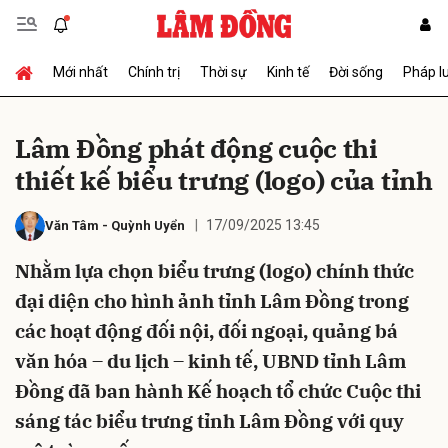
Mới nhất
Chính trị
Thời sự
Kinh tế
Đời sống
Pháp l
Gửi bình luận
Lâm Đồng phát động cuộc thi
thiết kế biểu trưng (logo) của tỉnh
17/09/2025 13:45
Văn Tâm
-
Quỳnh Uyển
Nhằm lựa chọn biểu trưng (logo) chính thức
đại diện cho hình ảnh tỉnh Lâm Đồng trong
Hủy
Gửi
các hoạt động đối nội, đối ngoại, quảng bá
văn hóa – du lịch – kinh tế, UBND tỉnh Lâm
Đồng đã ban hành Kế hoạch tổ chức Cuộc thi
sáng tác biểu trưng tỉnh Lâm Đồng với quy