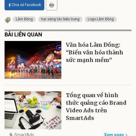
Chia sẻ Facebook
Lâm Đồng
trại sáng tác biểu trưng
Logo Lâm Đồng
BÀI LIÊN QUAN
Văn hóa Lâm Đồng:
“Biến văn hóa thành
sức mạnh mềm”
Tổng quan về hình
thức quảng cáo Brand
Video Ads trên
SmartAds
SmartAds
Xem ngay