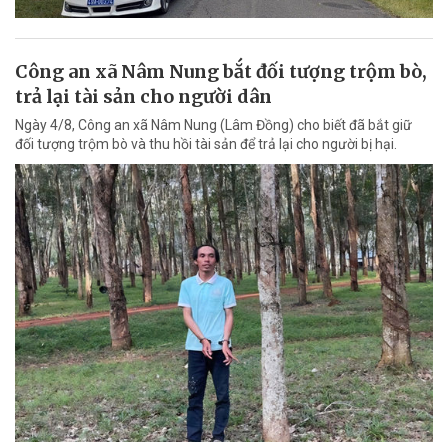
Công an xã Nâm Nung bắt đối tượng trộm bò,
trả lại tài sản cho người dân
Ngày 4/8, Công an xã Nâm Nung (Lâm Đồng) cho biết đã bắt giữ
đối tượng trộm bò và thu hồi tài sản để trả lại cho người bị hại.