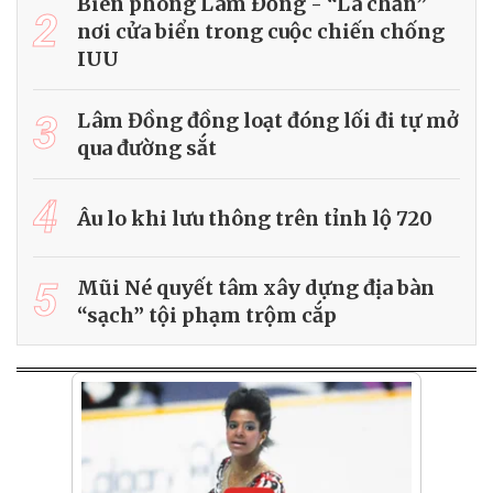
Biên phòng Lâm Đồng - “Lá chắn”
2
nơi cửa biển trong cuộc chiến chống
IUU
3
Lâm Đồng đồng loạt đóng lối đi tự mở
qua đường sắt
4
Âu lo khi lưu thông trên tỉnh lộ 720
5
Mũi Né quyết tâm xây dựng địa bàn
“sạch” tội phạm trộm cắp