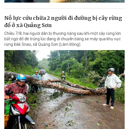
Nỗ lực cứu chữa 2 người đi đường bị cây rừng
đổ ở xã Quảng Sơn
Chiều 7/8, hai người dân bị thương nặng sau khi một cây rừng lớn
bất ngờ đổ đè trúng lúc đang di chuyển bằng xe máy qua khu vực
rừng Đắk Snao, xã Quảng Sơn (Lâm Đồng).