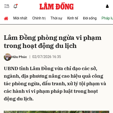
Mới nhất
Chính trị
Thời sự
Kinh tế
Đời sống
Pháp l
Gửi bình luận
Lâm Đồng phòng ngừa vi phạm
trong hoạt động du lịch
02/07/2026 16:35
Hữu Phúc
UBND tỉnh Lâm Đồng vừa chỉ đạo các sở,
ngành, địa phương nâng cao hiệu quả công
Hủy
Gửi
tác phòng ngừa, đấu tranh, xử lý tội phạm và
các hành vi vi phạm pháp luật trong hoạt
động du lịch.