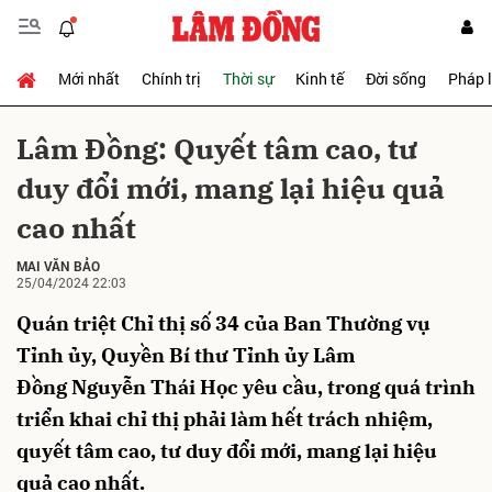
Mới nhất
Chính trị
Thời sự
Kinh tế
Đời sống
Pháp 
Gửi bình luận
Lâm Đồng: Quyết tâm cao, tư
duy đổi mới, mang lại hiệu quả
cao nhất
MAI VĂN BẢO
25/04/2024 22:03
Quán triệt Chỉ thị số 34 của Ban Thường vụ
Hủy
Gửi
Tỉnh ủy, Quyền Bí thư Tỉnh ủy Lâm
Đồng Nguyễn Thái Học yêu cầu, trong quá trình
triển khai chỉ thị phải làm hết trách nhiệm,
quyết tâm cao, tư duy đổi mới, mang lại hiệu
quả cao nhất.