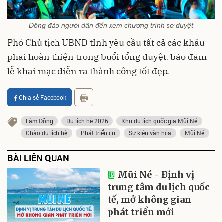
Đông đảo người dân đến xem chương trình sơ duyệt
Phó Chủ tịch UBND tỉnh yêu cầu tất cả các khâu
phải hoàn thiện trong buổi tổng duyệt, bảo đảm
lễ khai mạc diễn ra thành công tốt đẹp.
Chia sẻ Facebook
Lâm Đồng
Du lịch hè 2026
Khu du lịch quốc gia Mũi Né
Chào du lịch hè
Phát triển du
Sự kiện văn hóa
Mũi Né
BÀI LIÊN QUAN
Mũi Né - Định vị
trung tâm du lịch quốc
tế, mở không gian
phát triển mới