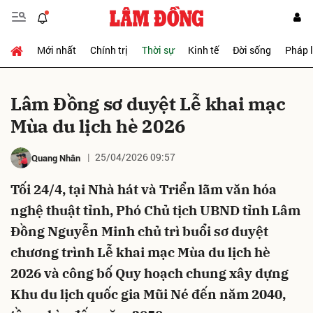
Mới nhất
Chính trị
Thời sự
Kinh tế
Đời sống
Pháp 
Gửi bình luận
Lâm Đồng sơ duyệt Lễ khai mạc
Mùa du lịch hè 2026
25/04/2026 09:57
Quang Nhân
Tối 24/4, tại Nhà hát và Triển lãm văn hóa
nghệ thuật tỉnh, Phó Chủ tịch UBND tỉnh Lâm
Hủy
Gửi
Đồng Nguyễn Minh chủ trì buổi sơ duyệt
chương trình Lễ khai mạc Mùa du lịch hè
2026 và công bố Quy hoạch chung xây dựng
Khu du lịch quốc gia Mũi Né đến năm 2040,