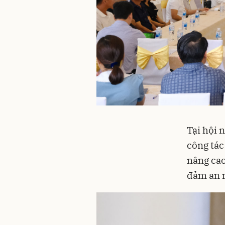
Tại hội 
công tác
nâng cao
đảm an n