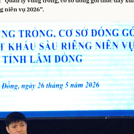
 “Quản lý vùng trồng, cơ sở đóng gói thúc đẩy xu
g niên vụ 2026”.