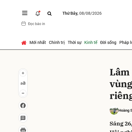
Thứ Bảy,
08/08/2026
Đọc báo in
Gửi 
Mới nhất
Chính trị
Thời sự
Kinh tế
Đời sống
Pháp l
Lâm 
vùng
riên
Hoàng 
Sáng 26