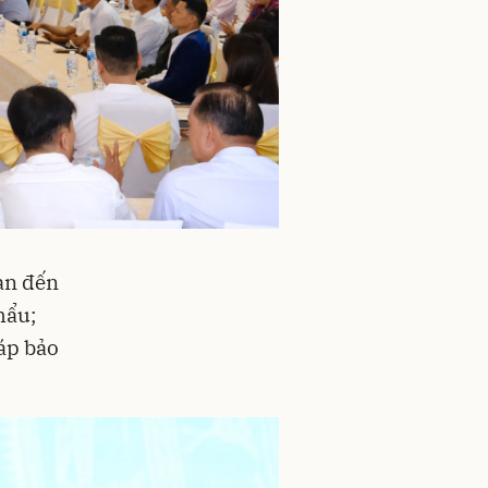
uan đến
hẩu;
áp bảo