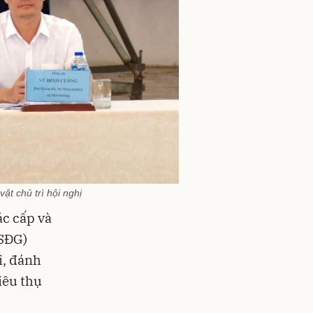
ật chủ trì hội nghị
ác cấp và
CSĐG)
i, đánh
iêu thụ