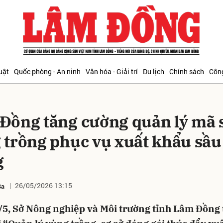
bình luận
uật
Quốc phòng - An ninh
Văn hóa - Giải trí
Du lịch
Chính sách
Công
Đồng tăng cường quản lý mã 
 trồng phục vụ xuất khẩu sầu
g
Hủy
G
26/05/2026 13:15
Sa
/5, Sở Nông nghiệp và Môi trường tỉnh Lâm Đồng 