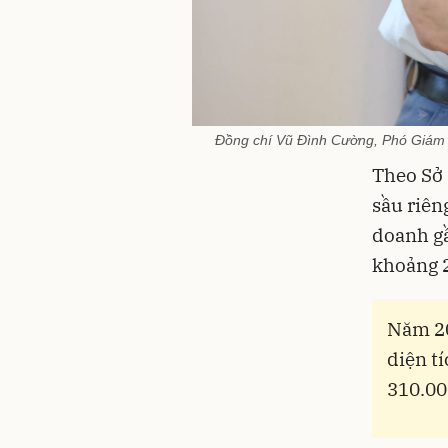
Đồng chí Vũ Đình Cường, Phó Giám đố
Theo Sở 
sầu riên
doanh gầ
khoảng 2
Năm 20
diện t
310.00