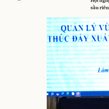
Hội nghị
sầu riên