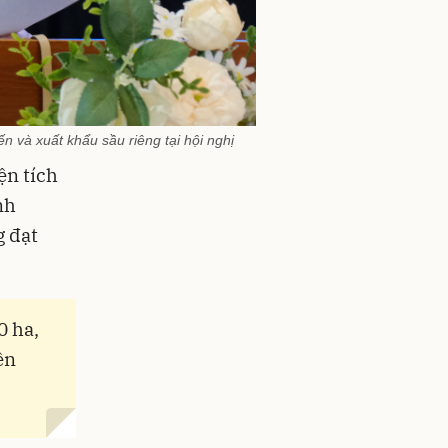
 và xuất khẩu sầu riêng tại hội nghị
ện tích
nh
g đạt
0 ha,
ên