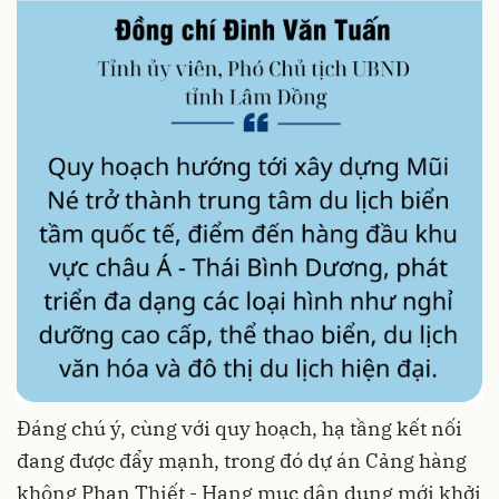
Đáng chú ý, cùng với quy hoạch, hạ tầng kết nối
đang được đẩy mạnh, trong đó dự án Cảng hàng
không Phan Thiết - Hạng mục dân dụng mới khởi