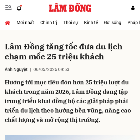
Mới nhất
Chính trị
Thời sự
Kinh tế
Đời sống
Pháp 
Gửi bình luận
Lâm Đồng t
ăng tốc đưa du lịch
chạm mốc 25 triệu khách
Ánh Nguyệt
06/05/2026 09:53
Hướng tới mục tiêu đón hơn 25 triệu lượt du
khách trong năm 2026, Lâm Đồng đang tập
Hủy
Gửi
trung triển khai đồng bộ các giải pháp phát
triển du lịch theo hướng bền vững, nâng cao
chất lượng và mở rộng thị trường.