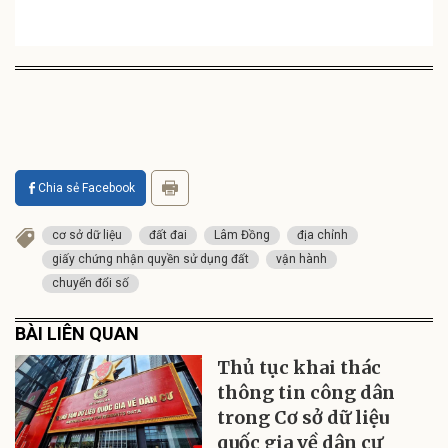
Chia sẻ Facebook
cơ sở dữ liệu
đất đai
Lâm Đồng
địa chỉnh
giấy chứng nhận quyền sử dụng đất
vận hành
chuyển đổi số
BÀI LIÊN QUAN
Thủ tục khai thác
thông tin công dân
trong Cơ sở dữ liệu
quốc gia về dân cư