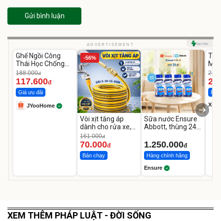
Gửi bình luận
Unmute
U
ADVERTISEMENT
Ghế Ngồi Công
Tắm
-37%
-56%
Thái Học Chống
Men
Mỏi Lưng
Int
188.000
278.
đ
Leg
117.600
24
đ
Giá ưu đãi
Flas
X-me
JYooHome
Stor
Vòi xịt tăng áp
Sữa nước Ensure
dành cho rửa xe,
Abbott, thùng 24
tưới cây
chai
161.000
đ
70.000
1.250.000
đ
đ
Bán chạy
Hàng chính hãng
Ensure
XEM THÊM PHÁP LUẬT - ĐỜI SỐNG