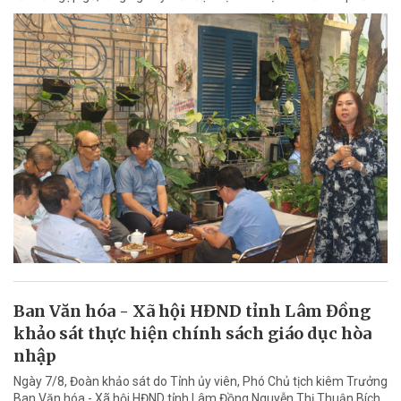
Ban Văn hóa - Xã hội HĐND tỉnh Lâm Đồng
khảo sát thực hiện chính sách giáo dục hòa
nhập
Ngày 7/8, Đoàn khảo sát do Tỉnh ủy viên, Phó Chủ tịch kiêm Trưởng
Ban Văn hóa - Xã hội HĐND tỉnh Lâm Đồng Nguyễn Thị Thuận Bích