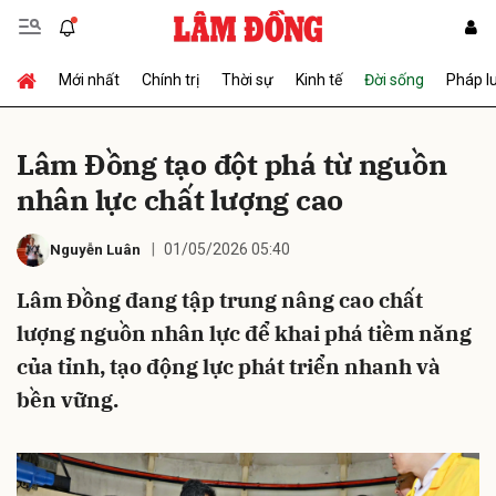
Mới nhất
Chính trị
Thời sự
Kinh tế
Đời sống
Pháp l
Gửi bình luận
Lâm Đồng tạo đột phá từ nguồn
nhân lực chất lượng cao
01/05/2026 05:40
Nguyễn Luân
Lâm Đồng đang tập trung nâng cao chất
lượng nguồn nhân lực để khai phá tiềm năng
Hủy
Gửi
của tỉnh, tạo động lực phát triển nhanh và
bền vững.