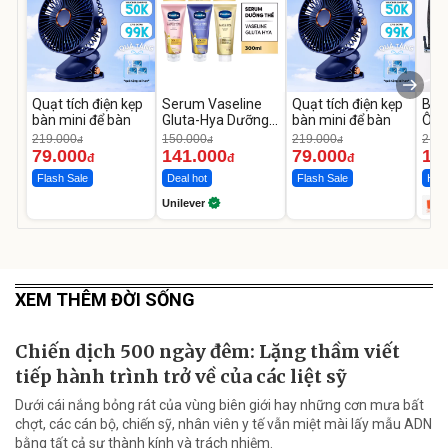
Quạt tích điện kẹp
Serum Vaseline
Quạt tích điện kẹp
Bơm
bàn mini để bàn
Gluta-Hya Dưỡng
bàn mini để bàn
Ô T
Da Sáng Mịn Sau 7
MED
219.000
150.000
219.000
2.69
đ
đ
đ
Ngày
12.
79.000
141.000
79.000
1.
đ
đ
đ
Flash Sale
Deal hot
Flash Sale
Hot 
Unilever
XEM THÊM ĐỜI SỐNG
Chiến dịch 500 ngày đêm: Lặng thầm viết
tiếp hành trình trở về của các liệt sỹ
Dưới cái nắng bỏng rát của vùng biên giới hay những cơn mưa bất
chợt, các cán bộ, chiến sỹ, nhân viên y tế vẫn miệt mài lấy mẫu ADN
bằng tất cả sự thành kính và trách nhiệm.