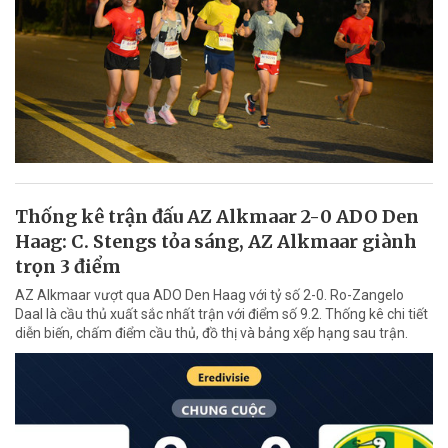
Thống kê trận đấu AZ Alkmaar 2-0 ADO Den
Haag: C. Stengs tỏa sáng, AZ Alkmaar giành
trọn 3 điểm
AZ Alkmaar vượt qua ADO Den Haag với tỷ số 2-0. Ro-Zangelo
Daal là cầu thủ xuất sắc nhất trận với điểm số 9.2. Thống kê chi tiết
diễn biến, chấm điểm cầu thủ, đồ thị và bảng xếp hạng sau trận.