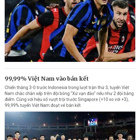
99,99% Việt Nam vào bán kết
Chiến thắng 3-0 trước Indonesia trong lượt trận thứ 3, tuyển Việt
Nam chắc chắn xếp trên đội bóng "Xứ vạn đảo" nếu như 2 đội bằng
điểm. Cùng với hiệu số vượt trội trước Singapore (+10 so với +3),
99,99% tuyển Việt Nam đoạt vé bán kết.