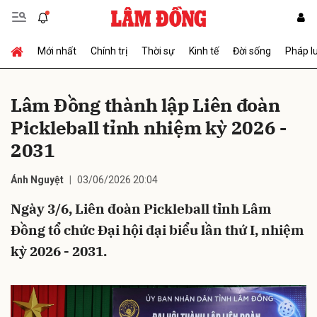
Mới nhất
Chính trị
Thời sự
Kinh tế
Đời sống
Pháp l
Gửi bình luận
Lâm Đồng thành lập Liên đoàn
Pickleball tỉnh nhiệm kỳ 2026 -
2031
Ánh Nguyệt
03/06/2026 20:04
Ngày 3/6, Liên đoàn Pickleball tỉnh Lâm
Hủy
Gửi
Đồng tổ chức Đại hội đại biểu lần thứ I, nhiệm
kỳ 2026 - 2031.