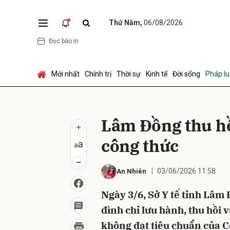
Thứ Năm,
06/08/2026
Đọc báo in
Gửi 
Mới nhất
Chính trị
Thời sự
Kinh tế
Đời sống
Pháp lu
Lâm Đồng thu hồ
công thức
03/06/2026 11:58
An Nhiên
Ngày 3/6, Sở Y tế tỉnh Lâm
đình chỉ lưu hành, thu hồi
không đạt tiêu chuẩn của C