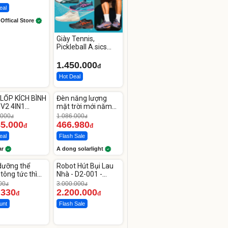
eal
 Offical Store
Giày Tennis,
Pickleball A.sics
Resolution X Đủ
Các Phối Màu
1.450.000
đ
Hot Deal
ute
Unmute
LỐP KÍCH BÌNH
Đèn năng lượng
-56%
 V2 4IN1
mặt trời mới năm
car
2026 có 120 viên
.000
1.086.000
đ
đ
00mAh
LED lớn
85.000
466.980
đ
đ
eal
Flash Sale
ar
A dong solarlight
ute
Unmute
dưỡng thể
Robot Hút Bụi Lau
-26%
tông tức thì
Nhà - D2-001 -
line Body
Thông Minh
00
3.000.000
đ
đ
.330
2.200.000
đ
đ
unt
Flash Sale
ute