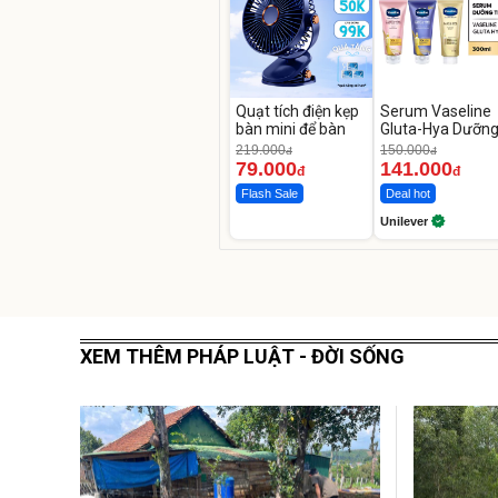
Quạt tích điện kẹp
Serum Vaseline
bàn mini để bàn
Gluta-Hya Dưỡn
Da Sáng Mịn Sau
219.000
150.000
đ
đ
Ngày
79.000
141.000
đ
đ
Flash Sale
Deal hot
Unilever
XEM THÊM PHÁP LUẬT - ĐỜI SỐNG