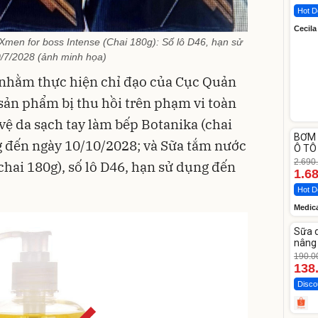
Hot D
Cecila
men for boss Intense (Chai 180g): Số lô D46, hạn sử
/7/2028 (ảnh minh họa)
 nhằm thực hiện chỉ đạo của Cục Quản
2 sản phẩm bị thu hồi trên phạm vi toàn
vệ da sạch tay làm bếp Botanika (chai
Unm
BƠM 
-37%
ng đến ngày 10/10/2028; và Sữa tắm nước
Ô TÔ
Medi
2.690
chai 180g), số lô D46, hạn sử dụng đến
12.0
1.6
Hot D
Medic
Unm
Sữa 
-27%
nâng 
Vase
190.0
138
Disco
Unm