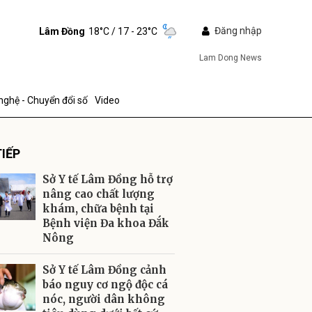
Đăng nhập
Lâm Đồng
18°C
/ 17 - 23°C
Lam Dong News
nghệ - Chuyển đổi số
Video
IẾP
Sở Y tế Lâm Đồng hỗ trợ
nâng cao chất lượng
khám, chữa bệnh tại
Bệnh viện Đa khoa Đắk
ửi
Nông
Sở Y tế Lâm Đồng cảnh
báo nguy cơ ngộ độc cá
nóc, người dân không