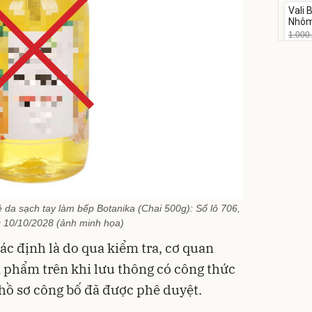
Vali
-17%
Nhôm
20/2
1.000
825
Flash
da sạch tay làm bếp Botanika (Chai 500g): Số lô 706,
 10/10/2028 (ảnh minh họa)
c định là do qua kiểm tra, cơ quan
n phẩm trên khi lưu thông có công thức
hồ sơ công bố đã được phê duyệt.