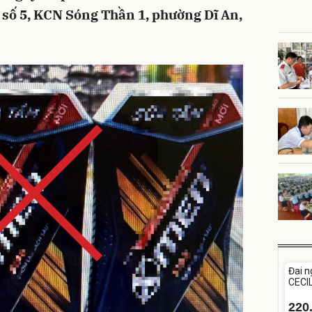
ng số 5, KCN Sóng Thần 1, phường Dĩ An,
Unm
Đai n
CECIL
tuổi
220