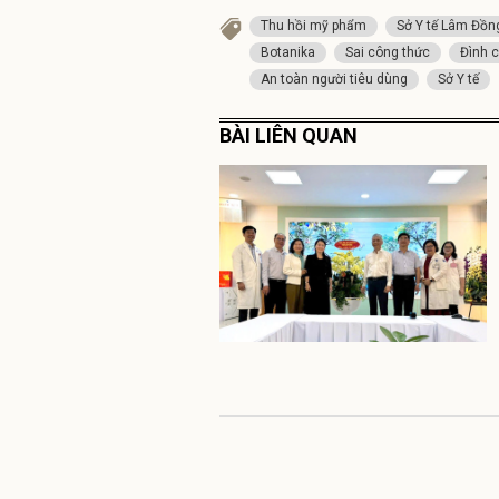
Thu hồi mỹ phẩm
Sở Y tế Lâm Đồn
Botanika
Sai công thức
Đình c
An toàn người tiêu dùng
Sở Y tế
BÀI LIÊN QUAN