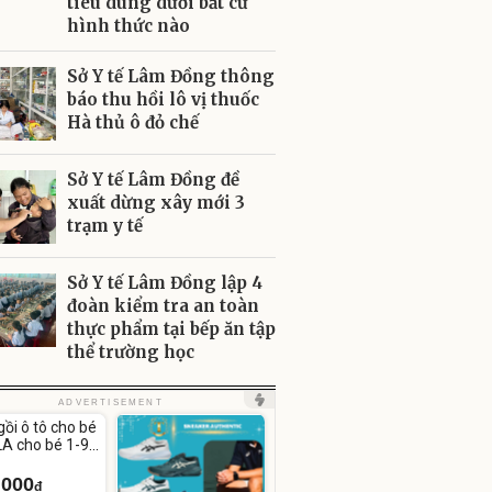
tiêu dùng dưới bất cứ
hình thức nào
Sở Y tế Lâm Đồng thông
báo thu hồi lô vị thuốc
Hà thủ ô đỏ chế
Sở Y tế Lâm Đồng đề
xuất dừng xây mới 3
trạm y tế
Sở Y tế Lâm Đồng lập 4
đoàn kiểm tra an toàn
thực phẩm tại bếp ăn tập
thể trường học
ute
ADVERTISEMENT
gồi ô tô cho bé
A cho bé 1-9
.000
đ