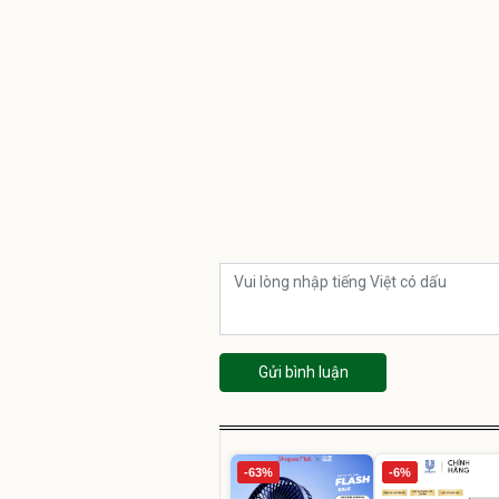
Gửi bình luận
-63%
-6%