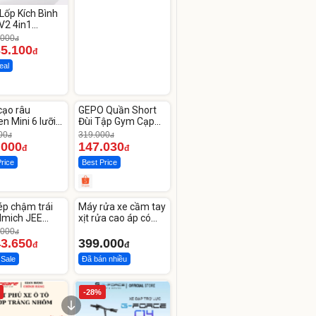
Lốp Kích Bình
V2 4in1
CAR –
.000
đ
00mAh
35.100
đ
eal
ute
Unmute
cạo râu
GEPO Quần Short
-53%
n Mini 6 lưỡi
Đùi Tập Gym Cạp
kép mỏng
Cao Lưng
00
319.000
đ
đ
.000
147.030
đ
đ
Price
Best Price
ute
Unmute
ép chậm trái
Máy rửa xe cầm tay
lmich JEE
xịt rửa cao áp có
OL
tạo bọt tuyết
.000
đ
43.650
399.000
đ
đ
 Sale
Đã bán nhiều
-28%