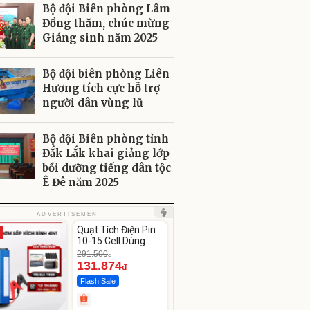
Bộ đội Biên phòng Lâm
Đồng thăm, chúc mừng
Giáng sinh năm 2025
Bộ đội biên phòng Liên
Hương tích cực hỗ trợ
người dân vùng lũ
Bộ đội Biên phòng tỉnh
Đắk Lắk khai giảng lớp
bồi dưỡng tiếng dân tộc
Ê Đê năm 2025
Unmute
ADVERTISEMENT
Quạt Tích Điện Pin
-54%
10-15 Cell Dùng
Liên Tục 4-8H
291.500
đ
131.874
đ
Flash Sale