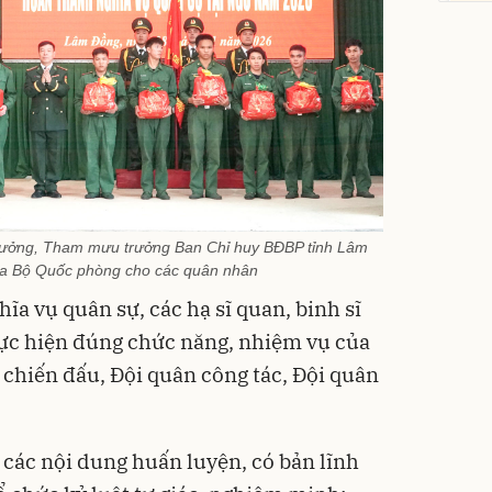
Bạt p
cấp, 
lớp
392.0
325
Đã bá
trưởng, Tham mưu trưởng Ban Chỉ huy BĐBP tỉnh Lâm
ủa Bộ Quốc phòng cho các quân nhân
hĩa vụ quân sự, các hạ sĩ quan, binh sĩ
hực hiện đúng chức năng, nhiệm vụ của
 chiến đấu, Đội quân công tác, Đội quân
t các nội dung huấn luyện, có bản lĩnh