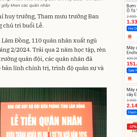
 giấy khen các quân nhân
Bơm 
Ô Tô 
hỉ huy trưởng, Tham mưu trưởng Ban
MEDI
2.690
12.0
1.3
chủ trì buổi Lễ.
Hot D
 Lâm Đồng, 110 quân nhân xuất ngũ
Unm
Máy 
áng 2/2024. Trải qua 2 năm học tập, rèn
-62%
Enche
 trường quân đội, các quân nhân đã
dao 
400.0
151
 bản lĩnh chính trị, trình độ quân sự và
Sale 
Unm
Máy 
-28%
cây E
1855
3.000
2.1
Flash
-17%