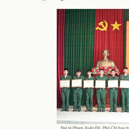
Đại tá Phạm Xuân Độ, Phó Chỉ huy 