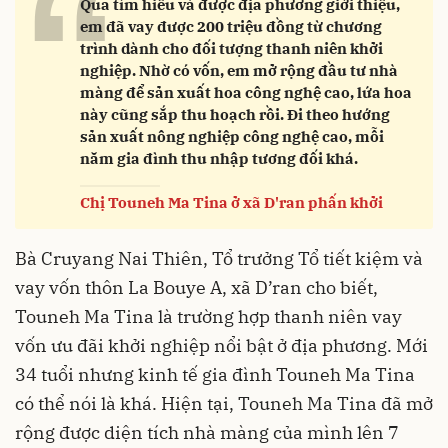
“
Qua tìm hiểu và được địa phương giới thiệu,
em đã vay được 200 triệu đồng từ chương
trình dành cho đối tượng thanh niên khởi
nghiệp. Nhờ có vốn, em mở rộng đầu tư nhà
màng để sản xuất hoa công nghệ cao, lứa hoa
này cũng sắp thu hoạch rồi. Đi theo hướng
sản xuất nông nghiệp công nghệ cao, mỗi
năm gia đình thu nhập tương đối khá.
Chị Touneh Ma Tina ở xã D'ran phấn khởi
Bà Cruyang Nai Thiên, Tổ trưởng Tổ tiết kiệm và
vay vốn thôn La Bouye A, xã D’ran cho biết,
Touneh Ma Tina là trường hợp thanh niên vay
vốn ưu đãi khởi nghiệp nổi bật ở địa phương. Mới
34 tuổi nhưng kinh tế gia đình Touneh Ma Tina
có thể nói là khá. Hiện tại, Touneh Ma Tina đã mở
rộng được diện tích nhà màng của mình lên 7