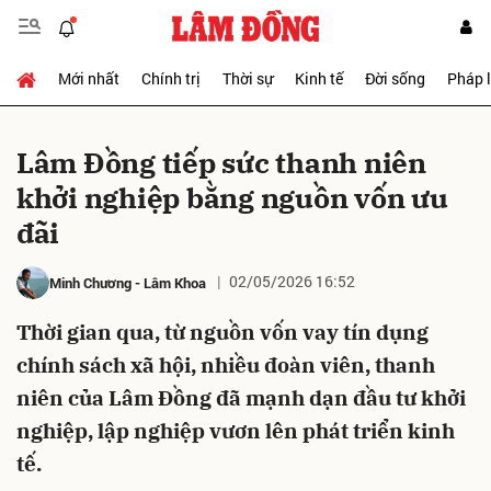
Mới nhất
Chính trị
Thời sự
Kinh tế
Đời sống
Pháp 
Gửi bình luận
Lâm Đồng tiếp sức thanh niên
khởi nghiệp bằng nguồn vốn ưu
đãi
02/05/2026 16:52
Minh Chương
-
Lâm Khoa
Thời gian qua, từ nguồn vốn vay tín dụng
Hủy
Gửi
chính sách xã hội, nhiều đoàn viên, thanh
niên của Lâm Đồng đã mạnh dạn đầu tư khởi
nghiệp, lập nghiệp vươn lên phát triển kinh
tế.