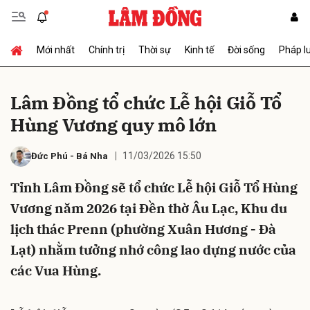
Mới nhất
Chính trị
Thời sự
Kinh tế
Đời sống
Pháp l
Gửi bình luận
Lâm Đồng tổ chức Lễ hội Giỗ Tổ
Hùng Vương quy mô lớn
11/03/2026 15:50
Đức Phú
-
Bá Nha
Tỉnh Lâm Đồng sẽ tổ chức Lễ hội Giỗ Tổ Hùng
Vương năm 2026 tại Đền thờ Âu Lạc, Khu du
Hủy
Gửi
lịch thác Prenn (phường Xuân Hương - Đà
Lạt) nhằm tưởng nhớ công lao dựng nước của
các Vua Hùng.