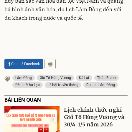
huy bản sắc văn hóa dân tộc Việt Nam và quảng
bá hình ảnh văn hóa, du lịch Lâm Đồng đến với
du khách trong nước và quốc tế.
Chia sẻ Facebook
Lâm Đồng
Giỗ Tổ Hùng Vương
Đà Lạt
Thác Prenn
Đền thờ Âu Lạc
Lễ hội truyền thống
Du lịch Lâm Đồng
BÀI LIÊN QUAN
Lịch chính thức nghỉ
Giỗ Tổ Hùng Vương và
30/4-1/5 năm 2026