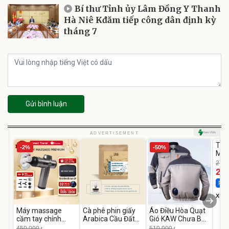
Bí thư Tỉnh ủy Lâm Đồng Y Thanh
Hà Niê Kđăm tiếp công dân định kỳ
tháng 7
Gửi bình luận
U
ADVERTISEMENT
Tắm
-2%
-50%
Men
Int
278.
Leg
24
Flas
X-me
Stor
Máy massage
Cà phê phin giấy
Áo Điều Hòa Quạt
cầm tay chính
Arabica Cầu Đất
Gió KAW Chưa Bao
hãng SMART
DalatFarm - Túi 10
Gồm Phụ Kiện Và
450.000
510.000
đ
đ