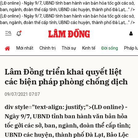
(LĐ online) - Ngày 9/7, UBND tỉnh ban hành văn bản hỏa tốc gởi các sở,
ban, ngành, đoàn thể cấp tỉnh; UBND các huyện, thành phố Đà Lạt,..." />
(LĐ online) - Ngày 9/7, UBND tỉnh ban hành văn bản hỏa tốc gởi các sở,
ban, ngành, đoàn thể cấp tỉnh; UBND các huyện, thành phố Đà Lạt,..." />
Gửi bình luận
Mới nhất
Chính trị
Thời sự
Kinh tế
Đời sống
Pháp l
Lâm Đồng triển khai quyết liệt
các biện pháp phòng chống dịch
Hủy
Gửi
09/07/2021 07:07
div style="text-align: justify;">(LĐ online) -
Ngày 9/7, UBND tỉnh ban hành văn bản hỏa
tốc gởi các sở, ban, ngành, đoàn thể cấp tỉnh;
UBND các huyện, thành phố Đà Lạt, Bảo Lộc