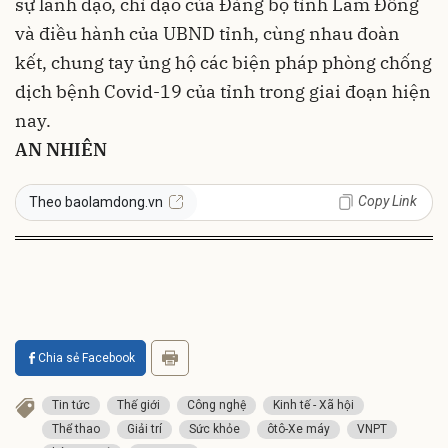
sự lãnh đạo, chỉ đạo của Đảng bộ tỉnh Lâm Đồng
và điều hành của UBND tỉnh, cùng nhau đoàn
kết, chung tay ủng hộ các biện pháp phòng chống
dịch bệnh Covid-19 của tỉnh trong giai đoạn hiện
nay.
AN NHIÊN
Copy Link
Theo baolamdong.vn
Chia sẻ Facebook
Tin tức
Thế giới
Công nghệ
Kinh tế - Xã hội
Thể thao
Giải trí
Sức khỏe
ôtô-Xe máy
VNPT