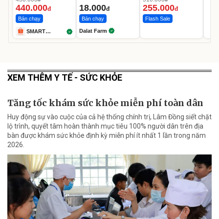
TREND
g
Pin
440.000
18.000
255.000
đ
đ
đ
Bán chạy
Bán chạy
Flash Sale
Dalat Farm
SMART
TREND
XEM THÊM Y TẾ - SỨC KHỎE
Tăng tốc khám sức khỏe miễn phí toàn dân
Huy động sự vào cuộc của cả hệ thống chính trị, Lâm Đồng siết chặt
lộ trình, quyết tâm hoàn thành mục tiêu 100% người dân trên địa
bàn được khám sức khỏe định kỳ miễn phí ít nhất 1 lần trong năm
2026.