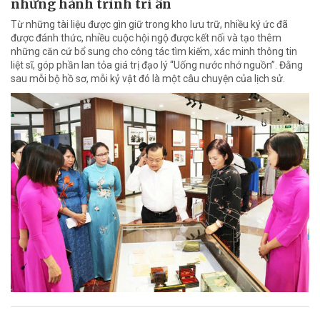
những hành trình tri ân
Từ những tài liệu được gìn giữ trong kho lưu trữ, nhiều ký ức đã
được đánh thức, nhiều cuộc hội ngộ được kết nối và tạo thêm
những căn cứ bổ sung cho công tác tìm kiếm, xác minh thông tin
liệt sĩ, góp phần lan tỏa giá trị đạo lý “Uống nước nhớ nguồn”. Đằng
sau mỗi bộ hồ sơ, mỗi kỷ vật đó là một câu chuyện của lịch sử.