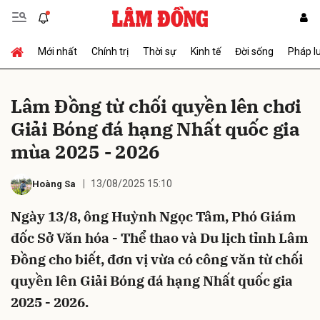
Mới nhất
Chính trị
Thời sự
Kinh tế
Đời sống
Pháp l
Gửi bình luận
Lâm Đồng từ chối quyền lên chơi
Giải Bóng đá hạng Nhất quốc gia
mùa 2025 - 2026
13/08/2025 15:10
Hoàng Sa
Ngày 13/8, ông Huỳnh Ngọc Tâm, Phó Giám
Hủy
Gửi
đốc Sở Văn hóa - Thể thao và Du lịch tỉnh Lâm
Đồng cho biết, đơn vị vừa có công văn từ chối
quyền lên Giải Bóng đá hạng Nhất quốc gia
2025 - 2026.