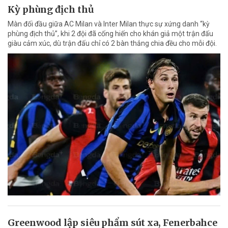
Kỳ phùng địch thủ
Màn đối đầu giữa AC Milan và Inter Milan thực sự xứng danh “kỳ
phùng địch thủ”, khi 2 đội đã cống hiến cho khán giả một trận đấu
giàu cảm xúc, dù trận đấu chỉ có 2 bàn thắng chia đều cho mỗi đội.
Greenwood lập siêu phẩm sút xa, Fenerbahce