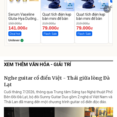
Hot 
Cecil
Serum Vaseline
Quạt tích điện kẹp
Quạt tích điện kẹp
Gluta-Hya Dưỡng
bàn mini để bàn
bàn mini để bàn
Da Sáng Mịn Sau 7
150.000
219.000
219.000
đ
đ
đ
Ngày
141.000
79.000
79.000
đ
đ
đ
Deal hot
Flash Sale
Flash Sale
Unilever
XEM THÊM VĂN HÓA - GIẢI TRÍ
Nghe guitar cổ điển Việt - Thái giữa lòng Đà
Lạt
Cuối tháng 7/2026, thông qua Trung tâm Sáng tạo Nghệ thuật Phố
Bên Đồi Đà Lạt, bộ đôi Sunny Guitar Duo gồm 2 nghệ sĩ Việt Nam và
Thái Lan đã mang đến một chương trình guitar cổ điển độc đáo.