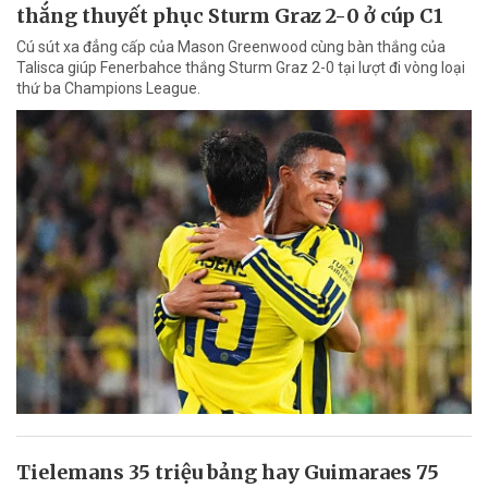
thắng thuyết phục Sturm Graz 2-0 ở cúp C1
Cú sút xa đẳng cấp của Mason Greenwood cùng bàn thắng của
Talisca giúp Fenerbahce thắng Sturm Graz 2-0 tại lượt đi vòng loại
thứ ba Champions League.
Tielemans 35 triệu bảng hay Guimaraes 75