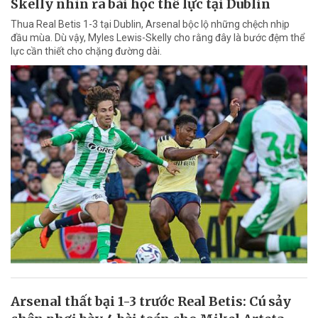
Skelly nhìn ra bài học thể lực tại Dublin
Thua Real Betis 1-3 tại Dublin, Arsenal bộc lộ những chệch nhịp
đầu mùa. Dù vậy, Myles Lewis-Skelly cho rằng đây là bước đệm thể
lực cần thiết cho chặng đường dài.
Arsenal thất bại 1-3 trước Real Betis: Cú sảy