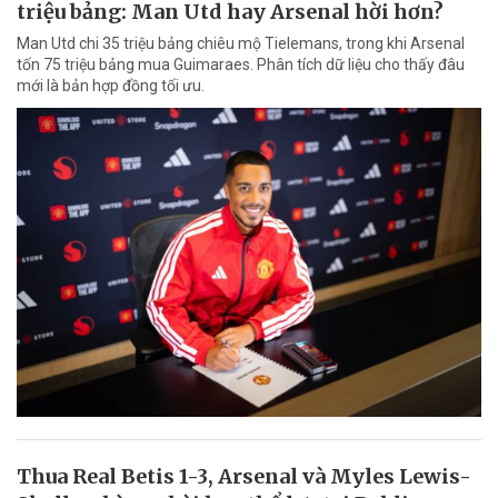
triệu bảng: Man Utd hay Arsenal hời hơn?
Man Utd chi 35 triệu bảng chiêu mộ Tielemans, trong khi Arsenal
tốn 75 triệu bảng mua Guimaraes. Phân tích dữ liệu cho thấy đâu
mới là bản hợp đồng tối ưu.
Thua Real Betis 1-3, Arsenal và Myles Lewis-