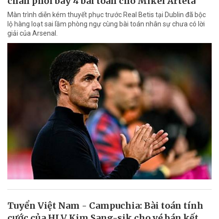
chân phơi bày 4 bài toán cho Mikel Arteta
Màn trình diễn kém thuyết phục trước Real Betis tại Dublin đã bộc
lộ hàng loạt sai lầm phòng ngự cùng bài toán nhân sự chưa có lời
giải của Arsenal.
Tuyển Việt Nam - Campuchia: Bài toán tính
cước của HLV Kim Sang-sik cho vé bán kết