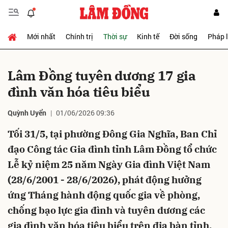
Mới nhất
Chính trị
Thời sự
Kinh tế
Đời sống
Pháp 
Gửi bình luận
Lâm Đồng tuyên dương 17 gia
đình văn hóa tiêu biểu
Quỳnh Uyển
01/06/2026 09:36
Tối 31/5, tại phường Đông Gia Nghĩa, Ban Chỉ
đạo Công tác Gia đình tỉnh Lâm Đồng tổ chức
Hủy
Gửi
Lễ kỷ niệm 25 năm Ngày Gia đình Việt Nam
(28/6/2001 - 28/6/2026), phát động hưởng
ứng Tháng hành động quốc gia về phòng,
chống bạo lực gia đình và tuyên dương các
gia đình văn hóa tiêu biểu trên địa bàn tỉnh.