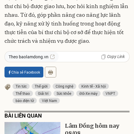
thư chi bộ được giao lưu, học hỏi kinh nghiệm lẫn
nhau. Từ đó, góp phần nâng cao năng lực lãnh
đạo, kỹ năng xử lý tình huống trong hoạt động
thực tiễn của bí thư chi bộ cơ sở để thực hiện tốt
chức trách và nhiệm vụ được giao.
Copy Link
Theo baolamdong.vn
Chia sẻ Facebook
Tin tức
Thế giới
Công nghệ
Kinh tế - Xã hội
Thể thao
Giải trí
Sức khỏe
ôtô-Xe máy
VNPT
báo điện tử
Việt Nam
BÀI LIÊN QUAN
Lâm Đồng hôm nay
08/08