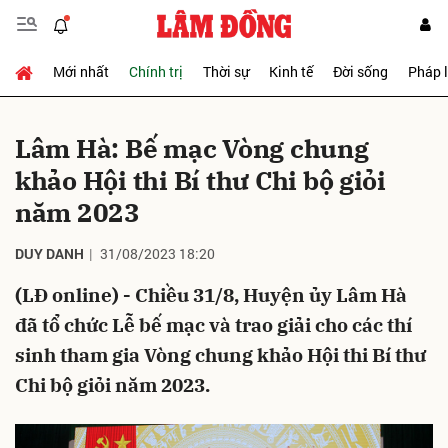
Mới nhất
Chính trị
Thời sự
Kinh tế
Đời sống
Pháp 
Gửi bình luận
Lâm Hà: Bế mạc Vòng chung
khảo Hội thi Bí thư Chi bộ giỏi
năm 2023
DUY DANH
31/08/2023 18:20
(LĐ online) - Chiều 31/8, Huyện ủy Lâm Hà
Hủy
Gửi
đã tổ chức Lễ bế mạc và trao giải cho các thí
sinh tham gia Vòng chung khảo Hội thi Bí thư
Chi bộ giỏi năm 2023.