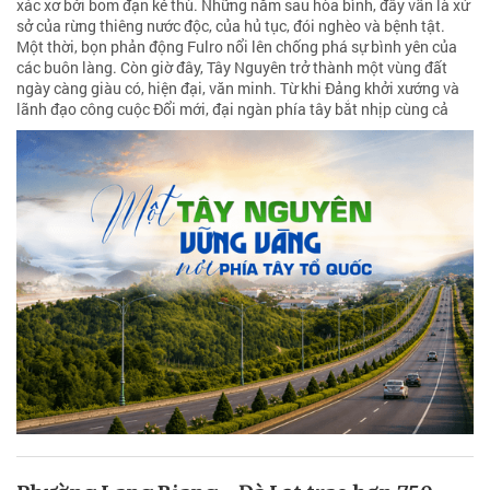
xác xơ bởi bom đạn kẻ thù. Những năm sau hòa bình, đây vẫn là xứ
sở của rừng thiêng nước độc, của hủ tục, đói nghèo và bệnh tật.
Một thời, bọn phản động Fulro nổi lên chống phá sự bình yên của
các buôn làng. Còn giờ đây, Tây Nguyên trở thành một vùng đất
ngày càng giàu có, hiện đại, văn minh. Từ khi Đảng khởi xướng và
lãnh đạo công cuộc Đổi mới, đại ngàn phía tây bắt nhịp cùng cả