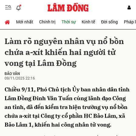
Mới nhất
Chính trị
Thời sự
Kinh tế
Đời sống
Pháp 
Gửi bình luận
Làm rõ nguyên nhân vụ nổ bồn
chứa a-xít khiến hai người tử
vong tại Lâm Đồng
BẢO VĂN
09/11/2025 22:16
Chiều 9/11, Phó Chủ tịch Ủy ban nhân dân tỉnh
Hủy
Gửi
Lâm Đồng Đinh Văn Tuấn cùng lãnh đạo Công
an tỉnh, đã đến kiểm tra hiện trường vụ nổ bồn
chứa a-xít tại Công ty cổ phần HC Bảo Lâm, xã
Bảo Lâm 1, khiến hai công nhân tử vong.