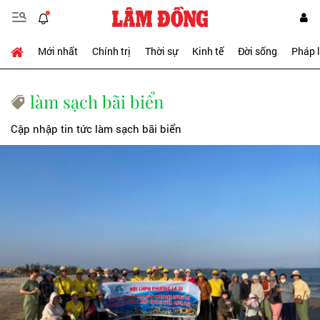
Mới nhất
Chính trị
Thời sự
Kinh tế
Đời sống
Pháp 
làm sạch bãi biển
Cập nhập tin tức làm sạch bãi biển