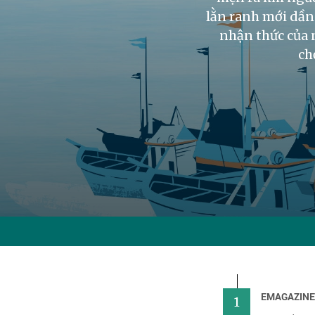
lằn ranh mới dần 
nhận thức của n
ch
EMAGAZIN
1