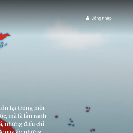
Đăng nhập
tồn tại trong mỗi
ớc, mà là lằn ranh
iá, những điều chỉ
ớc qua ấy, những