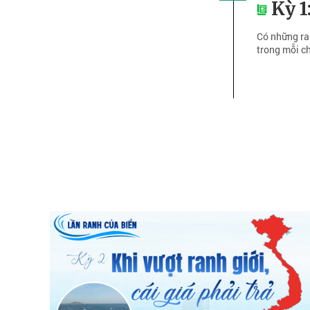
Kỳ 1
Có những ran
trong mỗi c