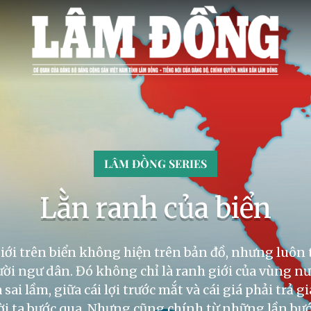
LÂM ĐỒNG SERIES
Lằn ranh của biển
ới trên biển không hiện trên bản đồ, nhưng luôn 
ời ngư dân. Đó không chỉ là ranh giới của vùng nư
sai lầm, giữa cái lợi trước mắt và cái giá phải trả g
ời ta bước qua. Nhưng cũng chính từ những lần bư