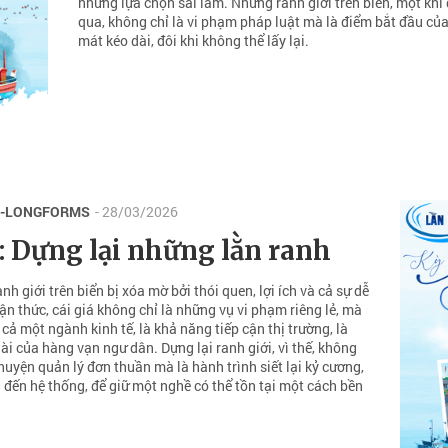
những lựa chọn sai lầm. Nhưng ranh giới trên biển, một khi
qua, không chỉ là vi phạm pháp luật mà là điểm bắt đầu c
mát kéo dài, đôi khi không thể lấy lại.
E-LONGFORMS
- 28/03/2026
: Dựng lại những lằn ranh
nh giới trên biển bị xóa mờ bởi thói quen, lợi ích và cả sự dễ
ận thức, cái giá không chỉ là những vụ vi phạm riêng lẻ, mà
a cả một ngành kinh tế, là khả năng tiếp cận thị trường, là
dài của hàng vạn ngư dân. Dựng lại ranh giới, vì thế, không
huyện quản lý đơn thuần mà là hành trình siết lại kỷ cương,
 đến hệ thống, để giữ một nghề có thể tồn tại một cách bền