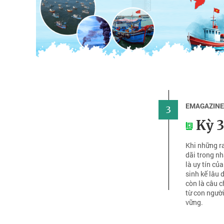
EMAGAZIN
3
Kỳ 3
Khi những ra
dãi trong nh
là uy tín củ
sinh kế lâu 
còn là câu c
từ con người
vững.