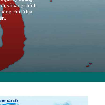
 đi, và bằng chính
không còn là lựa
ển.