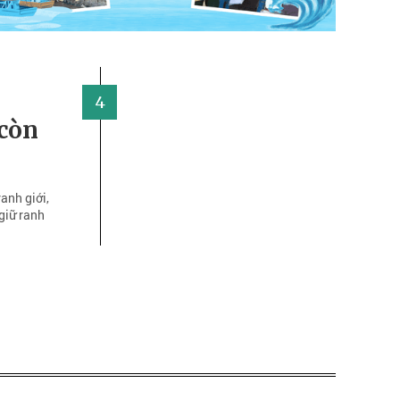
4
 còn
ranh giới,
 giữ ranh