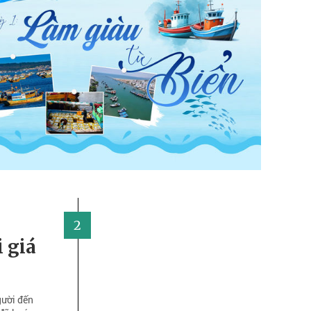
2
i giá
gười đến