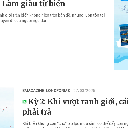
: Làm giàu từ biển
h giới trên biển không hiện trên bản đồ, nhưng luôn tồn tại
huyến đi của người ngư dân.
EMAGAZINE-LONGFORMS
- 27/03/2026
Kỳ 2: Khi vượt ranh giới, cá
phải trả
Khi biển không còn “cho”, áp lực mưu sinh có thể đẩy con n