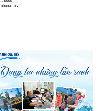
 đã bước
ủa những mất