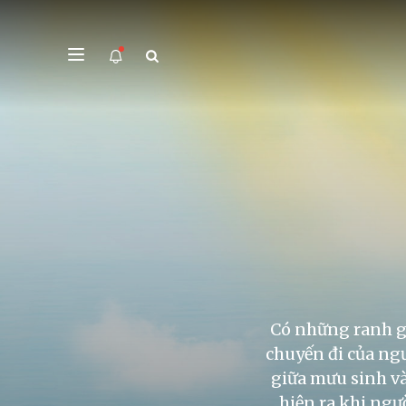
Có những ranh gi
chuyến đi của ngư
giữa mưu sinh và 
hiện ra khi ngư