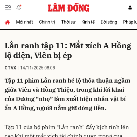
Mới nhất
Chính trị
Thời sự
Kinh tế
Đời sống
Pháp l
Gửi bình luận
Lằn ranh tập 11: Mắt xích A Hồng
lộ diện, Viên bị ép
CTVX
14/11/2025 08:08
Tập 11 phim Lằn ranh hé lộ thỏa thuận ngầm
giữa Viên và Hồng Thiệu, trong khi lời khai
Hủy
Gửi
của Dương “nhọ” làm xuất hiện nhân vật bí
ẩn A Hồng, người nắm giữ dòng tiền.
Tập 11 của bộ phim "Lằn ranh" đẩy kịch tính lên
cao khi một mắt xích tài chính quan trọng của