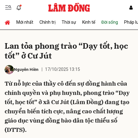
Mới nhất
Chính trị
Thời sự
Kinh tế
Đời sống
Pháp l
Gửi bình luận
Lan tỏa phong trào “Dạy tốt, học
tốt” ở Cư Jút
17/10/2025 13:15
Nguyễn Hiền
Từ nỗ lực của thầy cô đến sự đồng hành của
chính quyền và phụ huynh, phong trào “Dạy
Hủy
Gửi
tốt, học tốt” ở xã Cư Jút (Lâm Đồng) đang tạo
chuyển biến tích cực, nâng cao chất lượng
giáo dục vùng đồng bào dân tộc thiểu số
(DTTS).