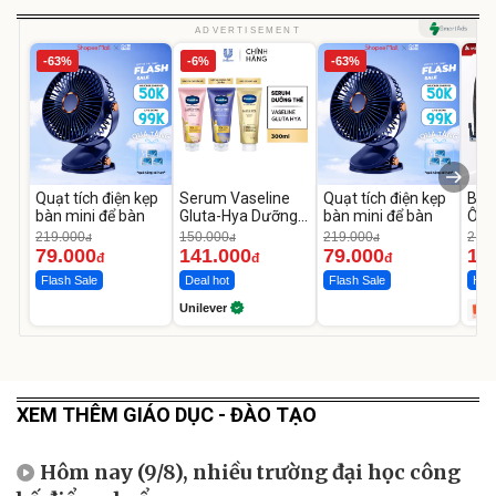
ADVERTISEMENT
-63%
-6%
-63%
Quạt tích điện kẹp
Serum Vaseline
Quạt tích điện kẹp
Bơm
bàn mini để bàn
Gluta-Hya Dưỡng
bàn mini để bàn
Ô T
Da Sáng Mịn Sau 7
MED
219.000
150.000
219.000
2.69
đ
đ
đ
Ngày
12.
79.000
141.000
79.000
1.
đ
đ
đ
Flash Sale
Deal hot
Flash Sale
Hot 
Unilever
XEM THÊM GIÁO DỤC - ĐÀO TẠO
Hôm nay (9/8), nhiều trường đại học công