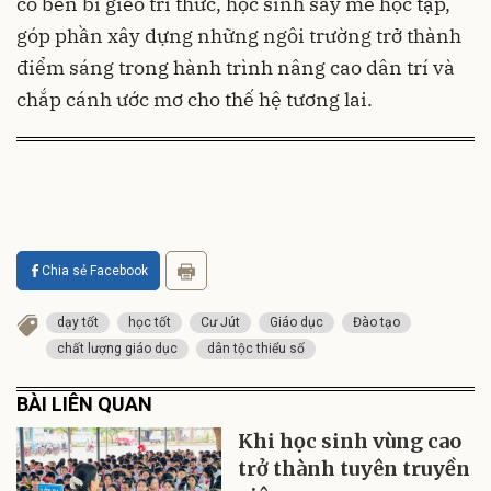
cô bền bỉ gieo tri thức, học sinh say mê học tập,
góp phần xây dựng những ngôi trường trở thành
điểm sáng trong hành trình nâng cao dân trí và
chắp cánh ước mơ cho thế hệ tương lai.
Chia sẻ Facebook
dạy tốt
học tốt
Cư Jút
Giáo dục
Đào tạo
chất lượng giáo dục
dân tộc thiểu số
BÀI LIÊN QUAN
Khi học sinh vùng cao
trở thành tuyên truyền