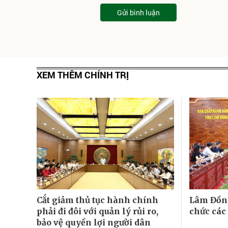
Gửi bình luận
XEM THÊM CHÍNH TRỊ
Cắt giảm thủ tục hành chính
Lâm Đồng
phải đi đôi với quản lý rủi ro,
chức các
bảo vệ quyền lợi người dân