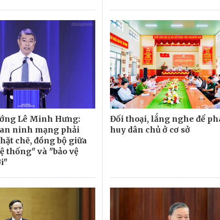
ướng Lê Minh Hưng:
Đối thoại, lắng nghe để ph
 an ninh mạng phải
huy dân chủ ở cơ sở
hặt chẽ, đồng bộ giữa
ệ thống" và "bảo vệ
i"