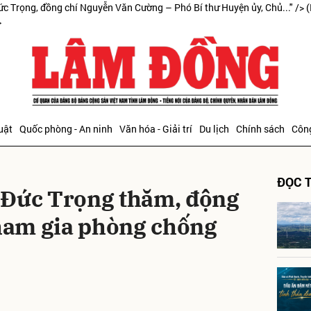
ức Trọng, đồng chí Nguyễn Văn Cường – Phó Bí thư Huyện ủy, Chủ..." />
(
>
bình luận
uật
Quốc phòng - An ninh
Văn hóa - Giải trí
Du lịch
Chính sách
Công
ĐỌC T
 Đức Trọng thăm, động
tham gia phòng chống
Hủy
G