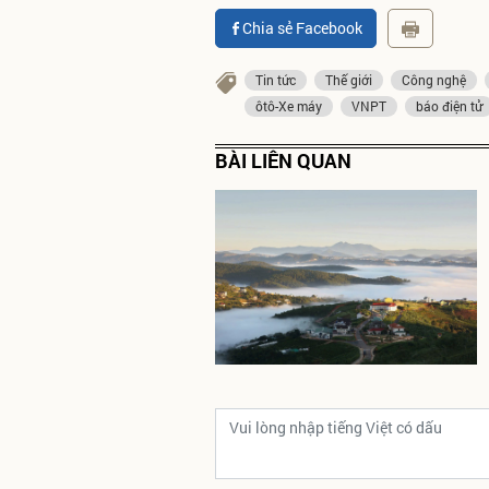
Chia sẻ Facebook
Tin tức
Thế giới
Công nghệ
ôtô-Xe máy
VNPT
báo điện tử
BÀI LIÊN QUAN