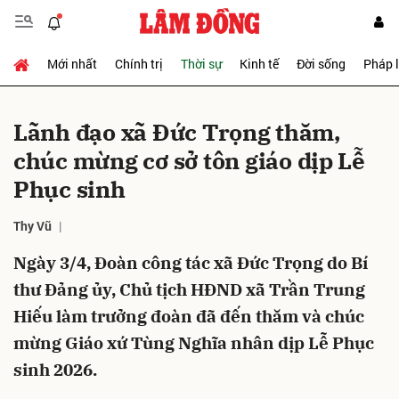
Mới nhất
Chính trị
Thời sự
Kinh tế
Đời sống
Pháp 
Gửi bình luận
Lãnh đạo xã Đức Trọng thăm,
chúc mừng cơ sở tôn giáo dịp Lễ
Phục sinh
Thy Vũ
Ngày 3/4, Đoàn công tác xã Đức Trọng do Bí
Hủy
Gửi
thư Đảng ủy, Chủ tịch HĐND xã Trần Trung
Hiếu làm trưởng đoàn đã đến thăm và chúc
mừng Giáo xứ Tùng Nghĩa nhân dịp Lễ Phục
sinh 2026.