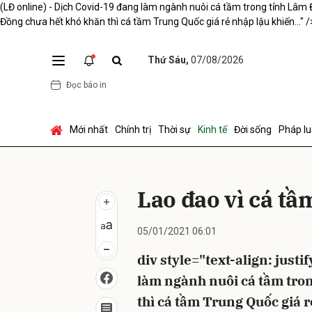
(LĐ online) - Dịch Covid-19 đang làm ngành nuôi cá tầm trong tỉnh Lâm Đ
Đồng chưa hết khó khăn thì cá tầm Trung Quốc giá rẻ nhập lậu khiến..." /
Thứ Sáu,
07/08/2026
Gửi 
Đọc báo in
Mới nhất
Chính trị
Thời sự
Kinh tế
Đời sống
Pháp lu
Lao đao vì cá tầ
05/01/2021 06:01
div style="text-align: just
làm ngành nuôi cá tầm tro
thì cá tầm Trung Quốc giá 