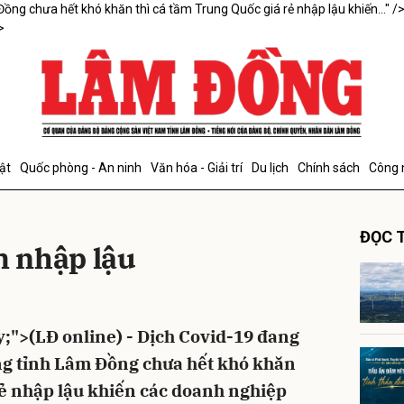
ồng chưa hết khó khăn thì cá tầm Trung Quốc giá rẻ nhập lậu khiến..." /
>
bình luận
ật
Quốc phòng - An ninh
Văn hóa - Giải trí
Du lịch
Chính sách
Công 
ĐỌC T
m nhập lậu
Hủy
G
ify;">(LĐ online) - Dịch Covid-19 đang
ng tỉnh Lâm Đồng chưa hết khó khăn
rẻ nhập lậu khiến các doanh nghiệp