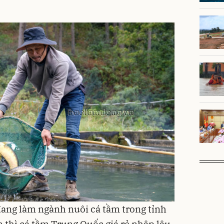
 đang làm ngành nuôi cá tầm trong tỉnh
thì cá tầm Trung Quốc giá rẻ nhập lậu