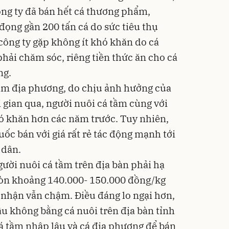
ông ty đã bán hết cá thương phẩm,
ọng gần 200 tấn cá do sức tiêu thụ
công ty gặp không ít khó khăn do cá
ải chăm sóc, riêng tiền thức ăn cho cá
ng.
ầm địa phương, do chịu ảnh hưởng của
i gian qua, người nuôi cá tầm cùng với
ó khăn hơn các năm trước. Tuy nhiên,
ốc bán với giá rất rẻ tác động mạnh tới
 dân.
ười nuôi cá tầm trên địa bàn phải hạ
còn khoảng 140.000- 150.000 đồng/kg
 nhận vẫn chậm. Điều đáng lo ngại hơn,
ậu không bằng cá nuôi trên địa bàn tỉnh
cá tầm nhập lậu và cá địa phương để bán