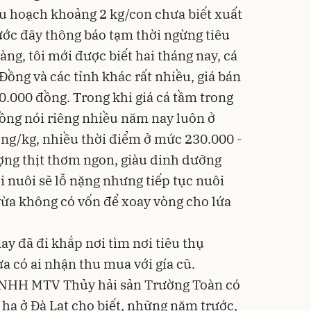
 thu hoạch khoảng 2 kg/con chưa biết xuất
rước đây thông báo tạm thời ngừng tiêu
àng, tôi mới được biết hai tháng nay, cá
ồng và các tỉnh khác rất nhiều, giá bán
0.000 đồng. Trong khi giá cá tầm trong
ồng nói riêng nhiều năm nay luôn ở
ng/kg, nhiều thời điểm ở mức 230.000 -
ợng thịt thơm ngon, giàu dinh dưỡng
i nuôi sẽ lỗ nặng nhưng tiếp tục nuôi
 vừa không có vốn để xoay vòng cho lứa
 đã đi khắp nơi tìm nơi tiêu thụ
 có ai nhận thu mua với gía cũ.
 TNHH MTV Thủy hải sản Trường Toàn có
3 ha ở Đà Lạt cho biết, những năm trước,