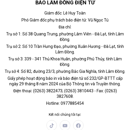
BÁO LÂM ĐỒNG ĐIỆN TỬ
Giám đốc: Lê Huy Toàn
Phó Giám đốc phụ trách báo điện tử: Vũ Ngọc Tú
Địa chỉ:
Trụ sở 1: Số 38 Quang Trung, phường Lâm Viên - Đà Lạt, tỉnh Lâm
Đồng.
Trụ sở 2: Số 10 Trần Hưng Đạo, phường Xuân Hương - Đà Lạt, tỉnh
Lâm Đồng.
Trụ sở 3: 339 - 341 Thủ Khoa Huân, phường Phú Thủy, tỉnh Lâm
Đồng.
Trụ sở 4: Số 82, đường 23/3, phường Bắc Gia Nghĩa, tỉnh Lâm Đồng.
Giấy phép hoạt động báo in và báo điện tử số 232/GP-BTTT cấp
ngày 29 tháng 8 năm 2024 của Bộ Thông tin và Truyền thông.
Điện thoại: (0263) 3822473; (0263) 3810443 - Fax: (0263)
3827608.
Hotline: 0977885454
Kết nối chúng tôi tại: