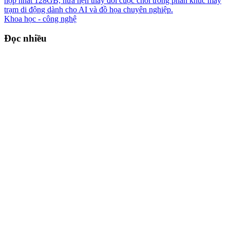
hợp nhất 128GB, hứa hẹn thay đổi cuộc chơi trong phân khúc máy
trạm di động dành cho AI và đồ họa chuyên nghiệp.
Khoa học - công nghệ
Đọc nhiều