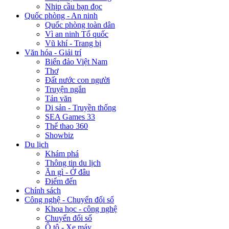
Nhịp cầu bạn đọc
Quốc phòng - An ninh
Quốc phòng toàn dân
Vì an ninh Tổ quốc
Vũ khí - Trang bị
Văn hóa - Giải trí
Biển đảo Việt Nam
Thơ
Đất nước con người
Truyện ngắn
Tản văn
Di sản - Truyền thống
SEA Games 33
Thể thao 360
Showbiz
Du lịch
Khám phá
Thông tin du lịch
Ăn gì - Ở đâu
Điểm đến
Chính sách
Công nghệ - Chuyển đổi số
Khoa học - công nghệ
Chuyển đổi số
Ô tô - Xe máy