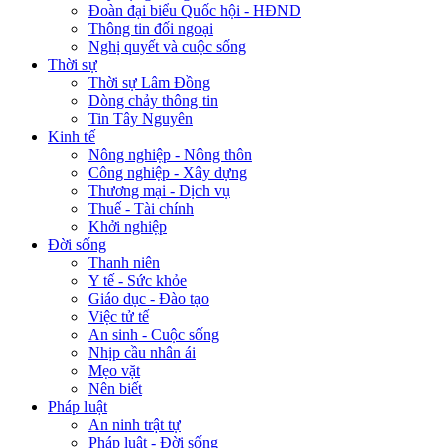
Đoàn đại biểu Quốc hội - HĐND
Thông tin đối ngoại
Nghị quyết và cuộc sống
Thời sự
Thời sự Lâm Đồng
Dòng chảy thông tin
Tin Tây Nguyên
Kinh tế
Nông nghiệp - Nông thôn
Công nghiệp - Xây dựng
Thương mại - Dịch vụ
Thuế - Tài chính
Khởi nghiệp
Đời sống
Thanh niên
Y tế - Sức khỏe
Giáo dục - Đào tạo
Việc tử tế
An sinh - Cuộc sống
Nhịp cầu nhân ái
Mẹo vặt
Nên biết
Pháp luật
An ninh trật tự
Pháp luật - Đời sống