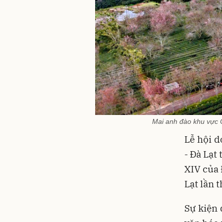
Mai anh đào khu vực 
Lễ hội 
- Đà Lạt
XIV của 
Lạt lần 
Sự kiện