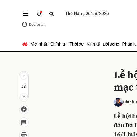
Thứ Năm,
06/08/2026
Đọc báo in
Gửi 
Mới nhất
Chính trị
Thời sự
Kinh tế
Đời sống
Pháp lu
Lễ h
mạc 
Chính 
Lễ hội h
đào Đà L
16/1 tạ