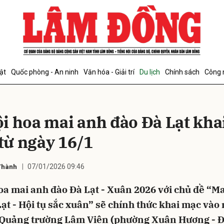
bình luận
ật
Quốc phòng - An ninh
Văn hóa - Giải trí
Du lịch
Chính sách
Công 
ội hoa mai anh đào Đà Lạt kha
từ ngày 16/1
07/01/2026 09:46
Hủy
G
Thành
oa mai anh đào Đà Lạt - Xuân 2026 với chủ đề “M
ạt - Hội tụ sắc xuân” sẽ chính thức khai mạc vào
i Quảng trường Lâm Viên (phường Xuân Hương - Đ