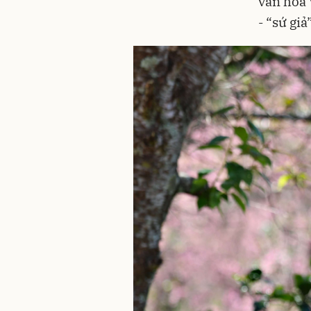
văn hóa 
- “sứ gi