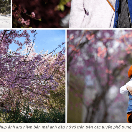
hụp ảnh lưu niệm bên mai anh đào nở rộ trên trên các tuyến phố trung