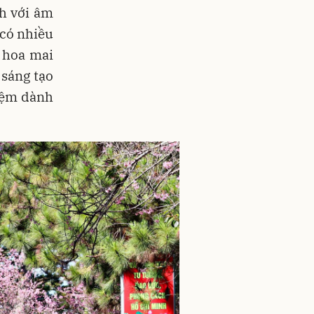
h với âm
 có nhiều
 hoa mai
 sáng tạo
hiệm dành