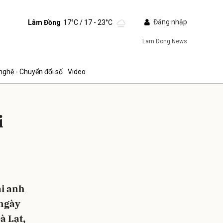
Đăng nhập
Lâm Đồng
17°C
/ 17 - 23°C
Lam Dong News
nghệ - Chuyển đổi số
Video
i
ửi
ai anh
 ngày
à Lạt,