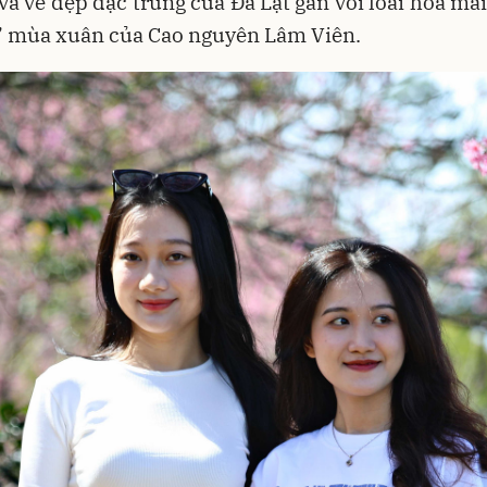
và vẻ đẹp đặc trưng của Đà Lạt gắn với loài hoa ma
ả” mùa xuân của Cao nguyên Lâm Viên.