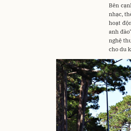
Bên cạn
nhạc, th
hoạt độ
anh đào”
nghệ thu
cho du k