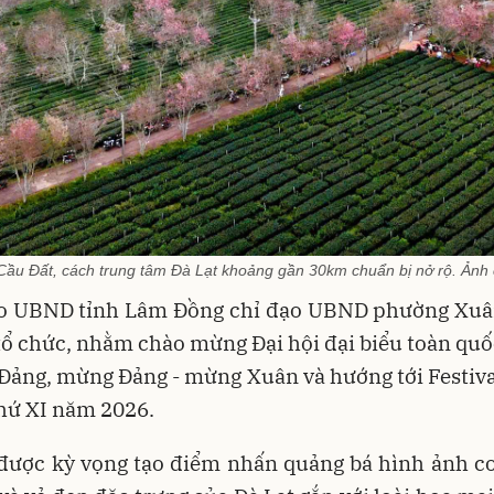
Cầu Đất, cách trung tâm Đà Lạt khoảng gần 30km chuẩn bị nở rộ. Ảnh
do UBND tỉnh Lâm Đồng chỉ đạo UBND phường Xu
 tổ chức, nhằm chào mừng Đại hội đại biểu toàn quố
Đảng, mừng Đảng - mừng Xuân và hướng tới Festiv
thứ XI năm 2026.
 được kỳ vọng tạo điểm nhấn quảng bá hình ảnh co