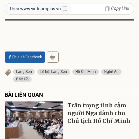
Copy Link
Theo www.vietnamplus.vn
Chia sẻ Facebook
Làng Sen
Lễ hội Làng Sen
Hồ Chí Minh
Nghệ An
Bác Hồ
BÀI LIÊN QUAN
Trân trọng tình cảm
người Nga dành cho
Chủ tịch Hồ Chí Minh