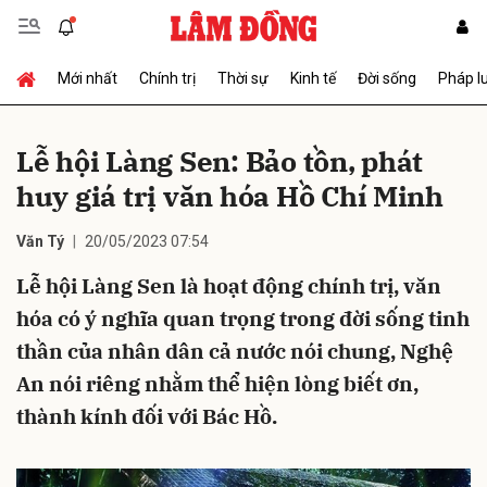
Mới nhất
Chính trị
Thời sự
Kinh tế
Đời sống
Pháp l
Gửi bình luận
Lễ hội Làng Sen: Bảo tồn, phát
huy giá trị văn hóa Hồ Chí Minh
Văn Tý
20/05/2023 07:54
Lễ hội Làng Sen là hoạt động chính trị, văn
hóa có ý nghĩa quan trọng trong đời sống tinh
Hủy
Gửi
thần của nhân dân cả nước nói chung, Nghệ
An nói riêng nhằm thể hiện lòng biết ơn,
thành kính đối với Bác Hồ.