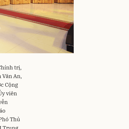
hính trị,
n Văn An,
ớc Cộng
Ủy viên
yễn
iáo
 Phó Thủ
H Trung