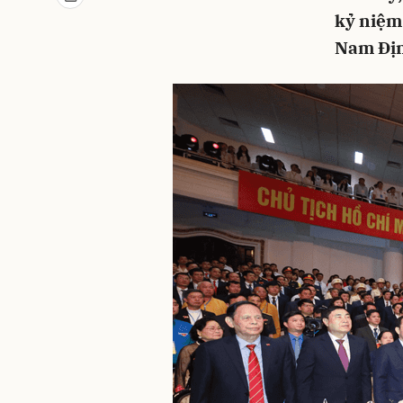
kỷ niệm
Nam Địn