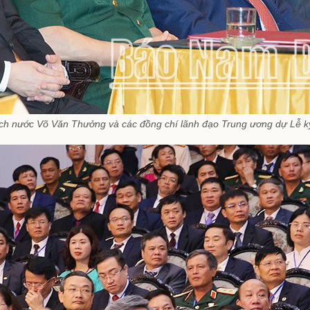
ịch nước Võ Văn Thưởng và các đồng chí lãnh đạo Trung ương dự Lễ k