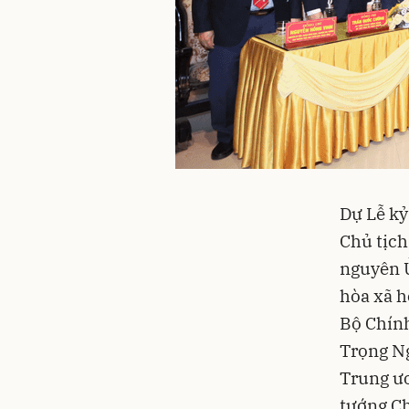
Dự Lễ kỷ
Chủ tịch
nguyên Ủ
hòa xã h
Bộ Chính
Trọng Ng
Trung ư
tướng Ch