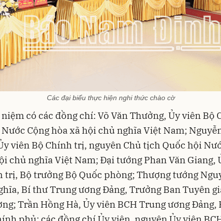
Các đại biểu thực hiện nghi thức chào cờ
 niệm có các đồng chí: Võ Văn Thưởng, Ủy viên Bộ C
 Nước Cộng hòa xã hội chủ nghĩa Việt Nam; Nguyễ
y viên Bộ Chính trị, nguyên Chủ tịch Quốc hội Nư
ội chủ nghĩa Việt Nam; Đại tướng Phan Văn Giang, 
 trị, Bộ trưởng Bộ Quốc phòng; Thượng tướng Ngu
hĩa, Bí thư Trung ương Đảng, Trưởng Ban Tuyên g
ơng; Trần Hồng Hà, Ủy viên BCH Trung ương Đảng,
ính phủ; các đồng chí Ủy viên, nguyên Ủy viên BC