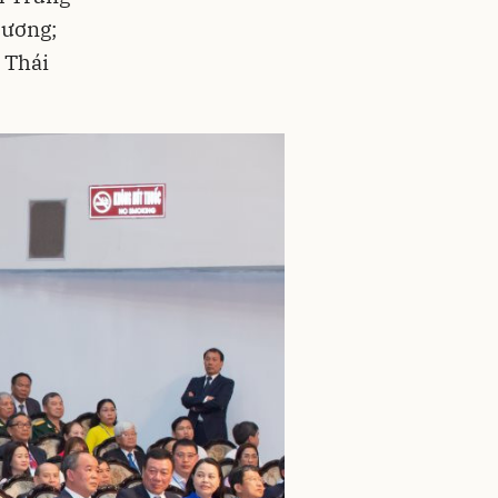
 ương;
 Thái