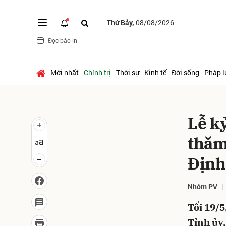
Thứ Bảy,
08/08/2026
Đọc báo in
Gửi 
Mới nhất
Chính trị
Thời sự
Kinh tế
Đời sống
Pháp l
Lễ k
thăm
Định
Nhóm PV
Tối 19/5
Tỉnh ủy