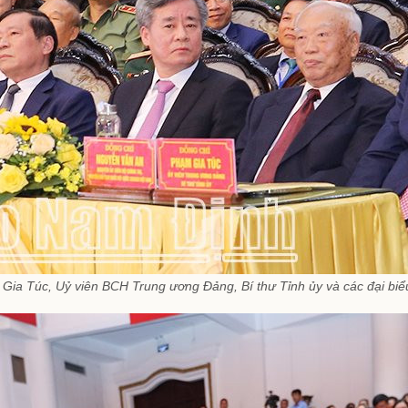
Gia Túc, Uỷ viên BCH Trung ương Đảng, Bí thư Tỉnh ủy và các đại biể