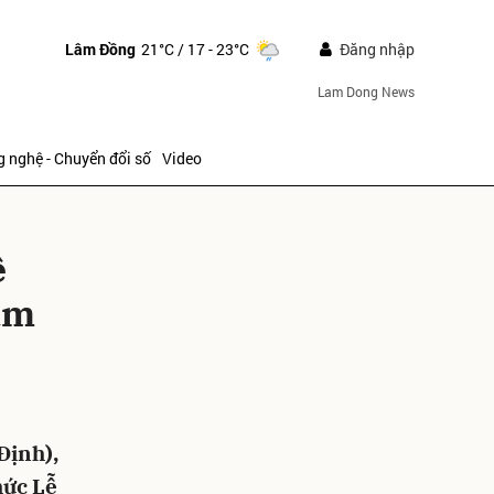
Lâm Đồng
21°C
/ 17 - 23°C
Đăng nhập
Lam Dong News
 nghệ - Chuyển đổi số
Video
ề
am
ửi
Định),
hức Lễ