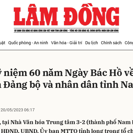
bình luận
uật
Quốc phòng - An ninh
Văn hóa - Giải trí
Du lịch
Chính sách
Công
ỷ niệm 60 năm Ngày Bác Hồ v
 Đảng bộ và nhân dân tỉnh N
Hủy
G
20/05/2023 06:17
, tại Nhà Văn hóa Trung tâm 3-2 (thành phố Nam 
, HĐND, UBND, Ủy ban MTTQ tỉnh long trọng tổ c